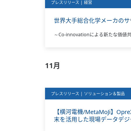
プレスリリース | 経営
世界大手総合化学メーカのサウ
～Co-innovationによる新たな価
11月
プレスリリース | ソリューション＆製品
【横河電機/MetaMoJi】Opre
末を活用した現場データデジタイ