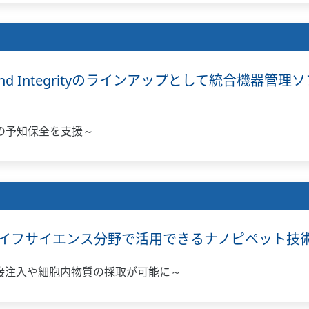
ment and Integrityのラインアップとして統合機
の予知保全を支援～
イフサイエンス分野で活用できるナノピペット技
接注入や細胞内物質の採取が可能に～