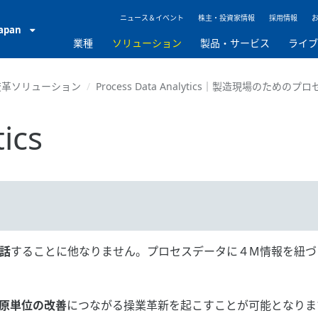
ニュース＆イベント
株主・投資家情報
採用情報
Japan
業種
ソリューション
製品・サービス
ライ
変革ソリューション
Process Data Analytics｜製造現場のた
ics
話
することに他なりません。プロセスデータに４M情報を紐づ
原単位の改善
につながる操業革新を起こすことが可能となりま