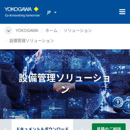
JP
YOKOGAWA
ホーム
ソリューション
設備管理ソリューション
設備管理ソリューショ
ン
概要
ドキュメント＆ダウンロード
動画
見積のご相談