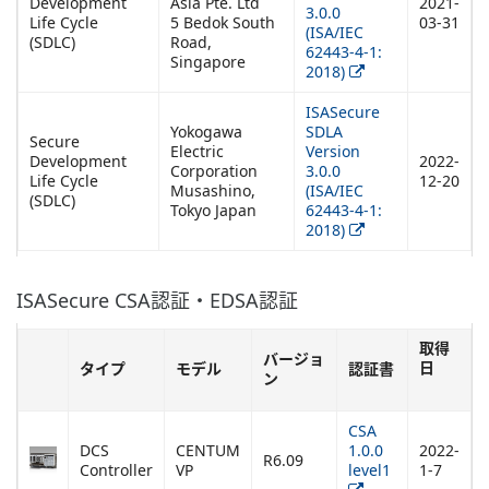
Development
Asia Pte. Ltd
2021-
3.0.0
Life Cycle
5 Bedok South
03-31
(ISA/IEC
(SDLC)
Road,
62443-4-1:
Singapore
2018)
ISASecure
Yokogawa
SDLA
Secure
Electric
Version
Development
2022-
Corporation
3.0.0
Life Cycle
12-20
Musashino,
(ISA/IEC
(SDLC)
Tokyo Japan
62443-4-1:
2018)
ISASecure CSA認証・EDSA認証
取得
バージョ
日
タイプ
モデル
認証書
ン
CSA
DCS
CENTUM
1.0.0
2022-
R6.09
Controller
VP
level1
1-7