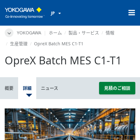
JP
YOKOGAWA
ホーム
製品・サービス
情報
生産管理
OpreX Batch MES C1-T1
OpreX Batch MES C1-T1
概要
詳細
ニュース
見積のご相談