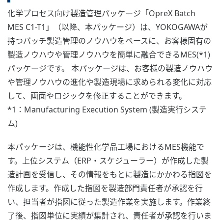
化学プロセス向け製造管理パッケージ「OpreX Batch
MES C1-T1」（以降、本パッケージ）は、YOKOGAWAが
持つバッチ製造管理のノウハウをベースに、お客様固有の
製造ノウハウや管理ノウハウを簡単に融合できるMES(*1)
パッケージです。 本パッケージは、お客様の製造ノウハウ
や管理ノウハウの進化や製造現場に求められる変化に対応
して、画面やロジックを修正することができます。
*1：Manufacturing Execution System (製造実行システ
ム)
本パッケージは、機能性化学品工場におけるMES機能で
す。上位システム（ERP・スケジューラー）が作成した製
造計画を受信し、その情報をもとに製造にかかわる指図を
作成します。作成した指図を製造部門責任者が承認を行
い、担当者が指図に従った製造作業を実施します。作業終
了後、指図単位に実績が集計され、責任者が承認を行いま