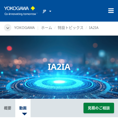
JP
YOKOGAWA
ホーム
特設トピックス
IA2IA
IA2IA
概要
動画
見積のご相談