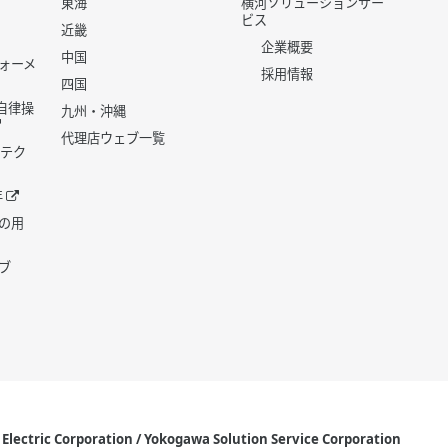
東海
横河ソリューションサー
ビス
近畿
企業概要
中国
ォーメ
採用情報
四国
世代自律操
九州・沖縄
代理店ウェブ一覧
 テク
年
の用
ブ
lectric Corporation / Yokogawa Solution Service Corporation