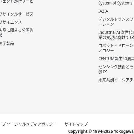
ジェクト遂行サービ
System of Systems
IA2IA
フサイクルサービス
デジタルトランスフ
フサイエンス
ーション
製品に関する公開告
Industrial AI 次
報
業の実現に向けて
終了製品
ロボット・ドローン
ノロジー
CENTUM誕生50周
センシング技術とそ
途
未来共創イニシアチ
グループ ソーシャルメディアポリシー
サイトマップ
Copyright © 1994-2026 Yokogawa E