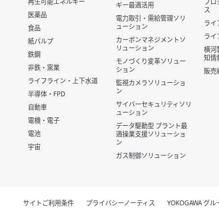
再生可能エネルギー
プロ
ギー最適活用
ス
医薬品
電力取引・需給管理ソリ
ライ
ューション
食品
ライ
カーボンマネジメントソ
紙パルプ
リューション
横河
鉄鋼
知情
モノづくり変革ソリュー
非鉄・窯業
ション
販売
ライフライン・上下水道
監視カメラソリューショ
ン
半導体・FPD
サイバーセキュリティソリ
自動車
ューション
電機・電子
データ駆動型 プラント最
電池
適操業支援ソリューショ
ン
宇宙
ガス制御ソリューション
サイトご利用条件
プライバシーノーティス
YOKOGAWA 