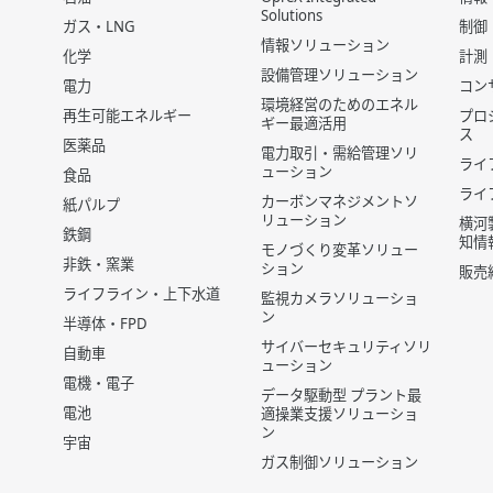
Solutions
ガス・LNG
制御
情報ソリューション
化学
計測
設備管理ソリューション
電力
コン
環境経営のためのエネル
再生可能エネルギー
プロ
ギー最適活用
ス
医薬品
電力取引・需給管理ソリ
ライ
ューション
食品
ライ
カーボンマネジメントソ
紙パルプ
リューション
横河
鉄鋼
知情
モノづくり変革ソリュー
非鉄・窯業
ション
販売
ライフライン・上下水道
監視カメラソリューショ
ン
半導体・FPD
サイバーセキュリティソリ
自動車
ューション
電機・電子
データ駆動型 プラント最
電池
適操業支援ソリューショ
ン
宇宙
ガス制御ソリューション