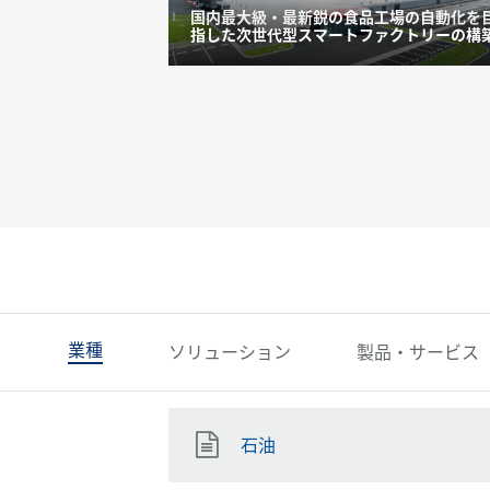
コントロールルー
国内最大級・最新鋭の食品工場の自動化を
グ
指した次世代型スマートファクトリーの構
業種
ソリューション
製品・サービス
石油