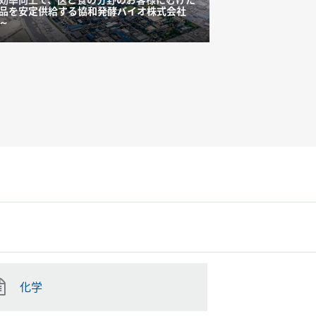
品を安定供給する協和発酵バイオ株式会社
オフサイトシス
～
ムのリニューアル
化学