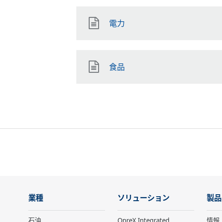
電力
食品
業種
ソリューション
製品
石油
OpreX Integrated
情報