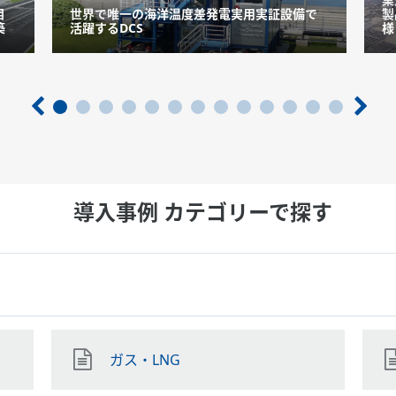
目
世界で唯一の海洋温度差発電実用実証設備で
製
築
活躍するDCS
様
導入事例 カテゴリーで探す
ガス・LNG