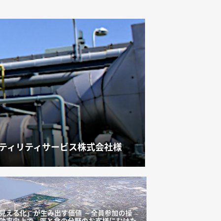
ティリティサービス株式会社様
見える化」が生み出す価値 ～全員参加の操
効率向上で、医と食の分野のお客様にむけた
リミットは２日