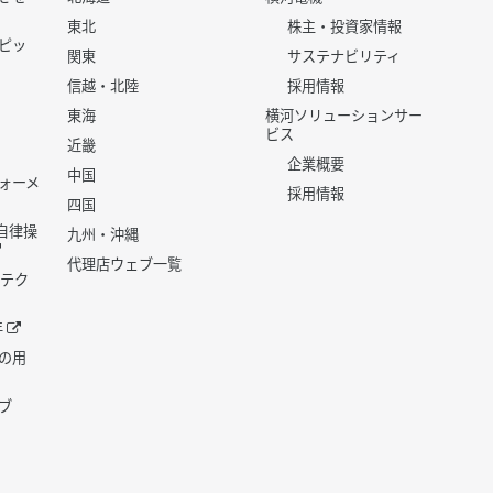
東北
株主・投資家情報
ピッ
関東
サステナビリティ
信越・北陸
採用情報
東海
横河ソリューションサー
ビス
近畿
企業概要
中国
ォーメ
採用情報
四国
世代自律操
九州・沖縄
代理店ウェブ一覧
 テク
年
の用
ブ