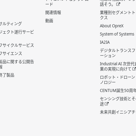
ード
話そう。
関連情報
業種別セグメントト
クス
動画
サルティング
About OpreX
ジェクト遂行サービ
System of Systems
IA2IA
フサイクルサービス
デジタルトランスフ
フサイエンス
ーション
製品に関する公開告
Industrial AI 次
報
業の実現に向けて
終了製品
ロボット・ドローン
ノロジー
CENTUM誕生50周
センシング技術とそ
途
未来共創イニシアチ