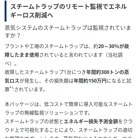
スチームトラップのリモート監視でエネル
ギーロス削減へ
蒸気システムのスチームトラップは監視されていま
すか？
プラントや工場のスチームトラップは、約
20～30％が故
障したまま使用
されていると言われています（当社調
べ）。
故障したスチームトラップ1台につき
年間約300トンの蒸
気ロス
が発生し、その損失額は
年間約150万円
になると試
*1
算
されています。
本パッケージは、低コストで簡単に導入可能なスチームト
ラップの無線監視ソリューションです。
スチームトラップの状態と
エネルギー損失予測金額
をクラ
ウド上で可視化することにより、スチームトラップの適切