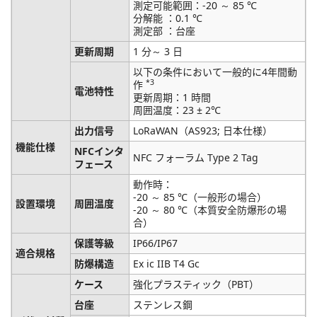
測定可能範囲：-20 ～ 85 ℃
分解能 ：0.1 ℃
測定部 ：台座
更新周期
1 分～ 3 日
以下の条件において一般的に4年間動
*3
作
電池特性
更新周期：1 時間
周囲温度：23 ± 2℃
出力信号
LoRaWAN（AS923; 日本仕様）
機能仕様
NFCインタ
NFC フォーラム Type 2 Tag
フェース
動作時：
-20 ～ 85 ℃（一般形の場合）
設置環境
周囲温度
-20 ～ 80 ℃（本質安全防爆形の場
合）
保護等級
IP66/IP67
適合規格
防爆構造
Ex ic IIB T4 Gc
ケース
強化プラスティック（PBT）
台座
ステンレス鋼