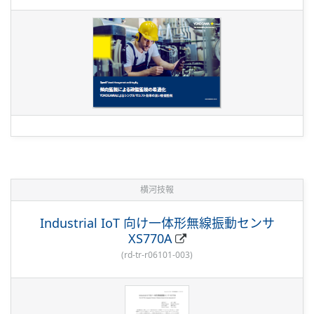
横河技報
Industrial IoT 向け一体形無線振動センサ
XS770A
(
rd-tr-r06101-003
)