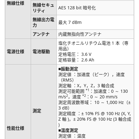
無線仕様
無線セキュ
AES 128 bit 暗号化
リティ
無線出力電
最大 7 dBm
力
アンテナ
内蔵無指向性アンテナ
塩化チオニルリチウム電池 1 本（専
用品）
電源仕様
電池駆動
定格電圧： 3.6 V
定格容量： 2.6 Ah
■振動測定
測定値 ：加速度（ピーク），速度
（RMS）
測定軸 ：X，Y，Z，3 軸合成
*1
測定可能範囲
：加速度：0 ～ 130
2
*2
m/s
，速度
：0 ～ 20 mm/s
測定周波数帯域： 10 ～ 1,000 Hz（±
3 dB）
測定
測定精度 ：± 10% FS @ 100 Hz (X, Y,
Z 軸 )，± 20% FS @ 100 Hz (3 軸合成
)
性能仕様
■温度測定
測定値 ：温度