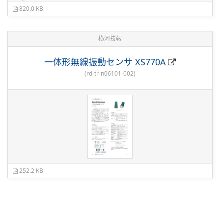
820.0 KB
横河技報
一体形無線振動センサ XS770A
(
rd-tr-n06101-002
)
252.2 KB