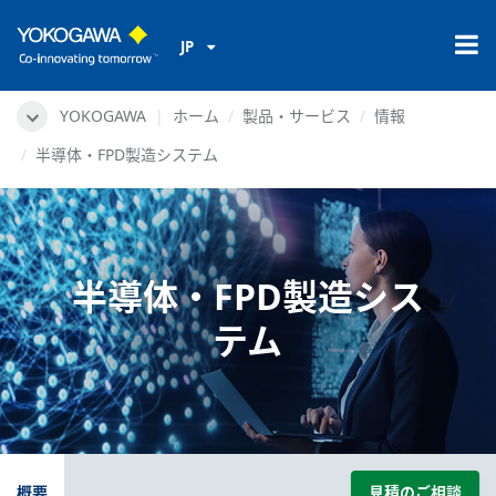
JP
YOKOGAWA
ホーム
製品・サービス
情報
半導体・FPD製造システム
半導体・FPD製造シス
テム
概要
見積のご相談