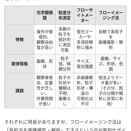
フローサ
光学顕微
粒度分
フローイメー
イトメー
鏡
布測定
ジング法
ター
多数の
操作が直
蛍光マー
自動で各粒子
粒子を
感的、
カーや
を
特徴
統計的
観察自由
多項目解
画像撮影・解
に測定
度が高い
析に強み
析
可能
粒子
画像、サイ
画像、形
サイズ、
取得情報
径、体
ズ、形状、色
状
蛍光強度
積分布
調
観察者依
粒子の
非画像解
他法よりデー
存、定量
形状や
析、粒子
タ量が多い
性が乏し
種類は
形状・構
（その分、粒
課題
い、
不明、
造の
子の分類や解
作業時間
画像な
可視化は
析に非常に有
が長い
し
不可
用）
それぞれに特長がありますが、フローイメージング法は
「各粒子を画像撮影・解析」できるという点が差別化ポイ