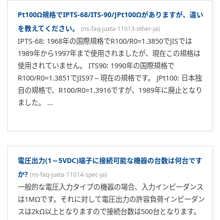
すべり抵抗変換器の手配で全抵抗値、ゼロ、スパン抵抗指定
のある機種で全抵抗値とは何ですか?
(
ns-faq-juxta-11022-other-
ja
)
全抵抗値≥ゼロ側抵抗値＋スパン抵抗値の関係にあります。
バーンアウト時の出力を教えてください。
(
ns-faq-juxta-11023-
spec-ja
)
バーンアウト時の出力はUP時は出力レンジの106%以上、
DOWN時は－6%以下です。
会員サイト Customer Portal