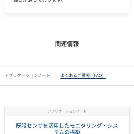
アプリケーションノート
交流信号変換器を使用した交流電源系の計
測
アプリケーションノート