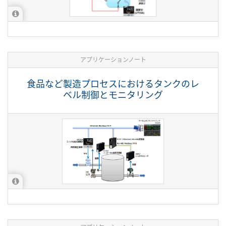
アプリケーションノート
信号変換器と自律型コントローラ接続事例
（リモートI/O）