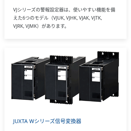
VJシリーズの警報設定器は、使いやすい機能を備
えた6つのモデル（VJUK, VJHK, VJAK, VJTK,
VJRK, VJMK）があります。
JUXTA Wシリーズ信号変換器