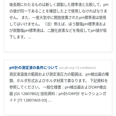
後長期にわたるものは新しく調製した標準液と比較して、pH
の値が同一であることを確認した上で使用しなければなりま
せん。 また、一度大気中に開放放置されたpH標準液は使用
してはいけません。 （注）例えば、ほう酸塩pH標準液およ
び炭酸塩pH標準液は、二酸化炭素などを吸収してpH値が低
下します。 ...
pH計の測定液の条件について
(
an-ph-orp-13-conditions
)
測定液温度の範囲および測定液圧力の範囲は、pH検出器の種
類、ホルダ形式およびホルダ材質で異なります。 下記資料を
参照してください。 一般仕様書：pH検出器およびORP検出
器 [GS 12B07B02] 技術資料：pH計/ORP計 セレクションガ
イド [TI 12B07A03-03] ...