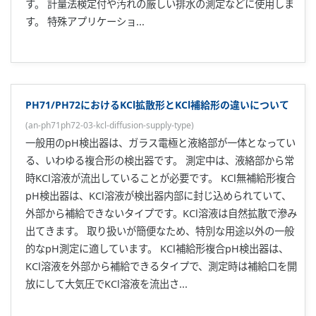
す。 計量法検定付や汚れの厳しい排水の測定などに使用しま
す。 特殊アプリケーショ...
PH71/PH72におけるKCl拡散形とKCl補給形の違いについて
(
an-ph71ph72-03-kcl-diffusion-supply-type
)
一般用のpH検出器は、ガラス電極と液絡部が一体となってい
る、いわゆる複合形の検出器です。 測定中は、液絡部から常
時KCl溶液が流出していることが必要です。 KCl無補給形複合
pH検出器は、KCl溶液が検出器内部に封じ込められていて、
外部から補給できないタイプです。KCl溶液は自然拡散で滲み
出てきます。 取り扱いが簡便なため、特別な用途以外の一般
的なpH測定に適しています。 KCl補給形複合pH検出器は、
KCl溶液を外部から補給できるタイプで、測定時は補給口を開
放にして大気圧でKCl溶液を流出さ...