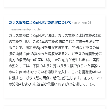
ガラス電極によるpH測定の原理について
(
an-ph-orp-03-
measurement-principle
)
ガラス電極によるpH測定法は、ガラス電極と比較電極の2本
の電極を用い、この2本の電極の間に生じた電位差を測定す
ることで、測定液のpHを知る方法です。 特殊なガラスの薄
膜の両側にpHの異なった溶液があると、ガラスの薄膜部分に
両方の溶液のpHの差に比例した起電力が発生します。 実際
の形としては、下図のように薄いガラス膜で作られた容器G
の中にpHのわかっている溶液Ｂを入れ、これを測定液Aの中
に浸すと、ガラス膜の両側に起電力が生じます。従って、2つ
の溶液AおよびBに適当な電極E1およびE2を浸して、その...