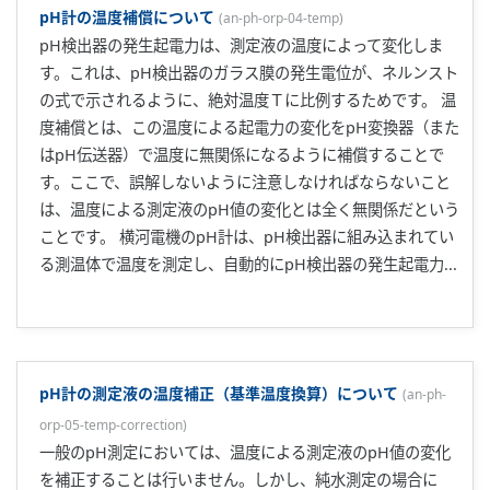
pH計の温度補償について
(
an-ph-orp-04-temp
)
pH検出器の発生起電力は、測定液の温度によって変化しま
す。これは、pH検出器のガラス膜の発生電位が、ネルンスト
の式で示されるように、絶対温度Ｔに比例するためです。 温
度補償とは、この温度による起電力の変化をpH変換器（また
はpH伝送器）で温度に無関係になるように補償することで
す。ここで、誤解しないように注意しなければならないこと
は、温度による測定液のpH値の変化とは全く無関係だという
ことです。 横河電機のpH計は、pH検出器に組み込まれてい
る測温体で温度を測定し、自動的にpH検出器の発生起電力...
pH計の測定液の温度補正（基準温度換算）について
(
an-ph-
orp-05-temp-correction
)
一般のpH測定においては、温度による測定液のpH値の変化
を補正することは行いません。しかし、純水測定の場合に