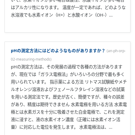
はアルカリ性になります。 温度が一定であれば、どのような
水溶液でも水素イオン（H+）と水酸イオン（OH-）...
pHの測定方法にはどのようなものがありますか？
(
an-ph-orp-
02-measuring-methods
)
pHの測定方法は、その発展の過程で各種の方法があります
が、現在では「ガラス電極法」がいろいろの分野で最も多く
用いられています。 指示薬による方法 リトマス試験紙やメチ
ルオレンジ溶液およびフェノールフタレイン溶液などの試薬
を用いる測定法です。歴史が古く、簡便ですが、種々の誤差
があり、精度は期待できません 水素電極を用いる方法 水素電
極とは水素ガスを十分に吸着させた白金電極で、これを測定
液に浸すと、液の水素イオン濃度（正確には水素イオン活
量）に対応した電位を発生します。 水素電極法は、...