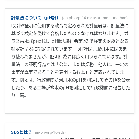
計量法について（pH計）
(
an-ph-orp-14-measurement-method
)
取引や証明に使用する政令で定められた計量器は、計量法に
基づく検定を受けて合格したものでなければなりません。ガ
ラス電極式pH計は、計量法施行令第2条で検定の対象となる
特定計量器に指定されています。 pH計は、取引用にはあま
り使われませんが、証明行為には広く用いられています。計
量法上の証明行為とは「公に、または業務上他人に、一定の
事実が真実であることを表明する行為」と定義されていま
す。例えば、行政機関が河川水のpHを測定してその値を公表
したり、ある工場が排水のpHを測定して行政機関に報告した
り、環...
SDSとは？
(
an-ph-orp-16-sds
)