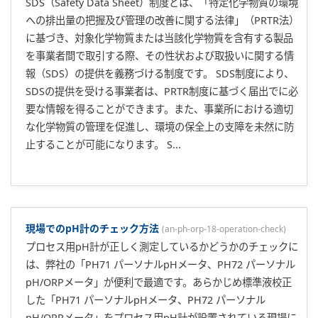
SDS（Safety Data Sheet）制度とは、「特定化学物質の環境
への排出量の把握及び管理の改善に関する法律」（PRTR法）
に基づき、対象化学物質または当該化学物質を含有する製品
を事業者間で取引する際、その性状および取扱いに関する情
報（SDS）の提供を義務づける制度です。 SDS制度により、
SDSの提供を受ける事業者は、PRTR制度に基づく届出でに必
要な情報を得ることができます。また、事業所における適切
な化学物質の管理を促進し、環境の保全上の支障を未然に防
止することが可能になります。 S...
現場でのpH計のチェック方法
(
an-ph-orp-18-operation-check
)
プロセス用pH計が正しく測定しているかどうかのチェックに
は、弊社の「PH71 パーソナルpHメータ、PH72 パーソナル
pH/ORPメータ」が便利で最適です。あらかじめ標準液校正
した「PH71 パーソナルpHメータ、PH72 パーソナル
pH/ORPメータ」をプロセス用pH計が設置されている現場に