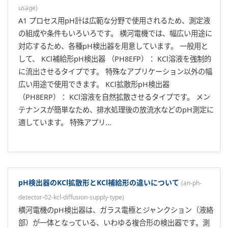
usage
)
A1 プロセス用pH計は広範な分野で使用されるため、測定液
の組成や条件もいろいろです。 横河電機では、幅広い用途に
対応するため、各種pH検出器を用意しています。 一般用と
して、 KCl補給形pH検出器 （PH8EFP）： KCl溶液を強制的
に流出させるタイプです。 特殊なアプリケーション以外の幅
広い用途で使用できます。 KCl拡散形pH検出器
（PH8ERP）： KCl溶液を自然拡散させるタイプです。 メン
テナンスが簡単なため、排水処理後の放流水などのpH測定に
適しています。 特殊アプリ...
pH検出器のKCl拡散形とKCl補給形の違いについて
(
an-ph-
detector-02-kcl-diffusion-supply-type
)
横河電機のpH検出器は、ガラス電極とジャンクション（液絡
部）が一体となっている、いわゆる複合形の検出器です。測