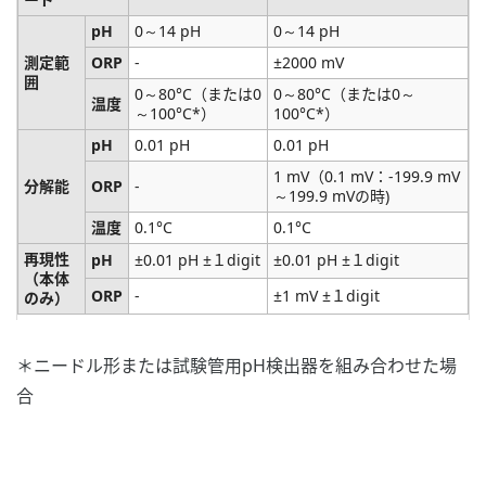
pH
0～14 pH
0～14 pH
測定範
ORP
-
±2000 mV
囲
0～80°C（または0
0～80°C（または0～
温度
～100°C*）
100°C*）
pH
0.01 pH
0.01 pH
1 mV（0.1 mV：-199.9 mV
分解能
ORP
-
～199.9 mVの時)
温度
0.1°C
0.1°C
再現性
pH
±0.01 pH ±１digit
±0.01 pH ±１digit
（本体
ORP
-
±1 mV ±１digit
のみ）
＊ニードル形または試験管用pH検出器を組み合わせた場
合