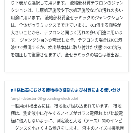
り下表から選択して用います。 液絡部材質テフロンのジャン
クションは、し尿処理施設や下水処理施設などの汚れの多い
用途に用います。 液絡部材質全セラミックのジャンクション
は、全体がセラミックスでできています。KCI流出表面積が
大きいことから、テフロンと同じく汚れの多い用途に用いま
す。 ジャンクションが乾燥した時、テフロンの場合はKCI溶
液中で煮沸するか、検出器本体に取り付けた状態でKCI溶液
を加圧して復帰させますが、全セラミックの場合は検出器...
pH検出器における接地極の役割および材質による使い分け
(
an-ph-detector-08-grounding-electrode
)
一般用pH検出器には、接地極が組み込まれています。 接地
極は、測定液中に存在するノイズがガラス電極および比較電
極に侵入しないように、測定液と大地（アース）間のインピ
ーダンスを小さくする働きをします。 液中のノイズは接地極