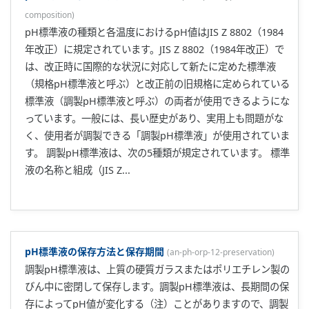
composition
)
pH標準液の種類と各温度におけるpH値はJIS Z 8802（1984
年改正）に規定されています。JIS Z 8802（1984年改正）で
は、改正時に国際的な状況に対応して新たに定めた標準液
（規格pH標準液と呼ぶ）と改正前の旧規格に定められている
標準液（調製pH標準液と呼ぶ）の両者が使用できるようにな
っています。一般には、長い歴史があり、実用上も問題がな
く、使用者が調製できる「調製pH標準液」が使用されていま
す。 調製pH標準液は、次の5種類が規定されています。 標準
液の名称と組成（JIS Z...
pH標準液の保存方法と保存期間
(
an-ph-orp-12-preservation
)
調製pH標準液は、上質の硬質ガラスまたはポリエチレン製の
びん中に密閉して保存します。調製pH標準液は、長期間の保
存によってpH値が変化する（注）ことがありますので、調製