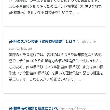
ン（液絡部）の乾燥や目詰まりなどによっても発生します。
この不斉電位を取り除くために、pH7標準液（中性リン酸塩
pH標準液）を用いてゼロ校正を行います。 ...
pH計のスパン校正（電位勾配調整）とは？
(
an-ph-orp-10-
span-calibration
)
実際のガラス電極では、各種のばらつきや経年変化などの影
響で、単位pHあたりの起電力の値が理論値と一致しません。
このため、pH4標準液（フタル酸塩pH標準液）またはpH9標
準液（ホウ酸塩pH標準液）を用いて理論電位勾配との相違を
補正します。これをスパン校正といいます。 ...
pH標準液の種類と組成について
(
an-ph-orp-11-type-