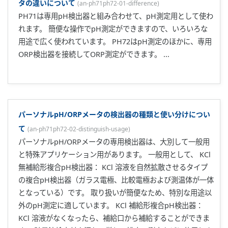
タの違いについて
(
an-ph71ph72-01-difference
)
PH71は専用pH検出器と組み合わせて、pH測定用として使わ
れます。 簡便な操作でpH測定ができますので、いろいろな
用途で広く使われています。 PH72はpH測定のほかに、専用
ORP検出器を接続してORP測定ができます。 ...
パーソナルpH/ORPメータの検出器の種類と使い分けについ
て
(
an-ph71ph72-02-distinguish-usage
)
パーソナルpH/ORPメータの専用検出器は、大別して一般用
と特殊アプリケーション用があります。 一般用として、 KCl
無補給形複合pH検出器： KCl 溶液を自然拡散させるタイプ
の複合pH検出器（ガラス電極、比較電極および測温体が一体
となっている）です。 取り扱いが簡便なため、特別な用途以
外のpH測定に適しています。 KCl 補給形複合pH検出器：
KCl 溶液がなくなったら、補給口から補給することができま