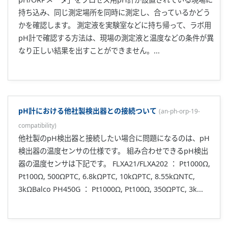
持ち込み、同じ測定場所を同時に測定し、合っているかどう
かを確認します。 測定液を実験室などに持ち帰って、ラボ用
pH計で確認する方法は、現場の測定液と温度などの条件が異
なり正しい結果を出すことができません。...
pH計における他社製検出器との接続ついて
(
an-ph-orp-19-
compatibility
)
他社製のpH検出器と接続したい場合に問題になるのは、pH
検出器の温度センサの仕様です。 組み合わせできるpH検出
器の温度センサは下記です。 FLXA21/FLXA202 ： Pt1000Ω,
Pt100Ω, 500ΩPTC, 6.8kΩPTC, 10kΩPTC, 8.55kΩNTC,
3kΩBalco PH450G ： Pt1000Ω, Pt100Ω, 350ΩPTC, 3k...