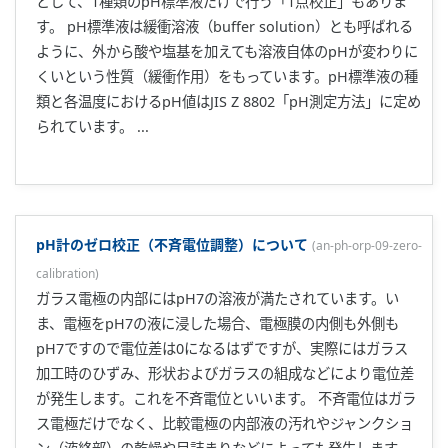
として、1種類のpH標準液だけで行う「1点校正」もありま
す。 pH標準液は緩衝溶液（buffer solution）とも呼ばれる
ように、外から酸や塩基を加えても溶液自体のpHが変わりに
くいという性質（緩衝作用）をもっています。pH標準液の種
類と各温度におけるpH値はJIS Z 8802「pH測定方法」に定め
られています。 ...
pH計のゼロ校正（不斉電位調整）について
(
an-ph-orp-09-zero-
calibration
)
ガラス電極の内部にはpH7の溶液が満たされています。い
ま、電極をpH7の液に浸した場合、電極膜の内側も外側も
pH7ですので電位差は0になるはずですが、実際にはガラス
加工時のひずみ、形状およびガラスの組成などにより電位差
が発生します。これを不斉電位といいます。 不斉電位はガラ
ス電極だけでなく、比較電極の内部液の汚れやジャンクショ