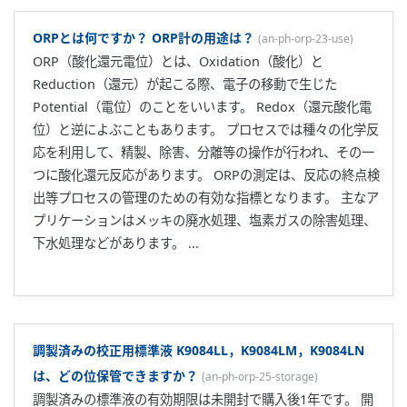
ORPとは何ですか？ ORP計の用途は？
(
an-ph-orp-23-use
)
ORP（酸化還元電位）とは、Oxidation（酸化）と
Reduction（還元）が起こる際、電子の移動で生じた
Potential（電位）のことをいいます。 Redox（還元酸化電
位）と逆によぶこともあります。 プロセスでは種々の化学反
応を利用して、精製、除害、分離等の操作が行われ、その一
つに酸化還元反応があります。 ORPの測定は、反応の終点検
出等プロセスの管理のための有効な指標となります。 主なア
プリケーションはメッキの廃水処理、塩素ガスの除害処理、
下水処理などがあります。 ...
調製済みの校正用標準液 K9084LL，K9084LM，K9084LN
は、どの位保管できますか？
(
an-ph-orp-25-storage
)
調製済みの標準液の有効期限は未開封で購入後1年です。 開