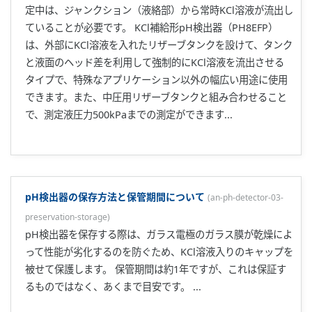
定中は、ジャンクション（液絡部）から常時KCl溶液が流出し
ていることが必要です。 KCl補給形pH検出器（PH8EFP）
は、外部にKCl溶液を入れたリザーブタンクを設けて、タンク
と液面のヘッド差を利用して強制的にKCl溶液を流出させる
タイプで、特殊なアプリケーション以外の幅広い用途に使用
できます。また、中圧用リザーブタンクと組み合わせること
で、測定液圧力500kPaまでの測定ができます...
pH検出器の保存方法と保管期間について
(
an-ph-detector-03-
preservation-storage
)
pH検出器を保存する際は、ガラス電極のガラス膜が乾燥によ
って性能が劣化するのを防ぐため、KCl溶液入りのキャップを
被せて保護します。 保管期間は約1年ですが、これは保証す
るものではなく、あくまで目安です。 ...