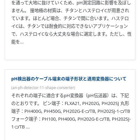
を通って大地に抜けていくため、pH測定回路に影響を及ぼし
ません。 接地極の材質は、チタンとハステロイCが用意され
ています。ほとんど場合、チタンで間に合います。ハステロ
イCは、チタンでは耐食的に対応できないアプリケーション
で、ハステロイCなら大丈夫な場合に選定します。ただし、性
能を...
pH検出器のケーブル端末の端子形状と適用変換器について
(
an-ph-detector-11-shape-converter
)
それぞれの端子に適合するpH変換器（pH伝送器）は、下記
のとおりです。 ピン端子：FLXA21, PH202G, PH202SJ 丸形
端子：PH400G, PH450G, PH202G-E-□/TB, PH202SJ-1-□/TB
フォーク端子：PH100, PH400G, PH202G-E-□/TB, PH202SJ-
1-□/TB ...