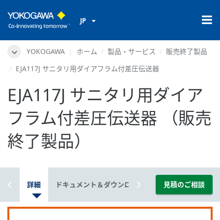
JP
YOKOGAWA
ホーム
製品・サービス
販売終了製品
EJA117J サニタリ用ダイアフラム付差圧伝送器
EJA117J サニタリ用ダイア
フラム付差圧伝送器 （販売
終了製品）
概要
詳細
ドキュメント＆ダウンロード
動画
見積のご相談