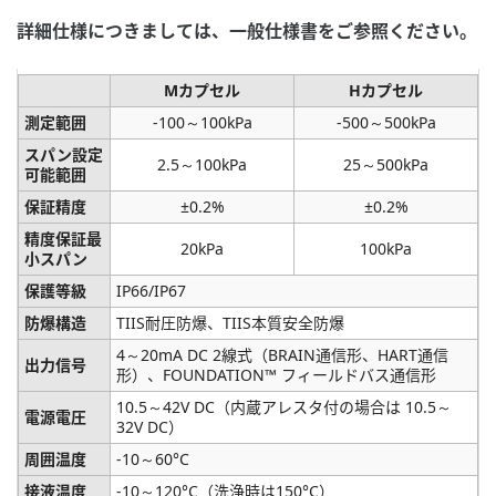
詳細仕様につきましては、一般仕様書をご参照ください。
Mカプセル
Hカプセル
測定範囲
-100～100kPa
-500～500kPa
スパン設定
2.5～100kPa
25～500kPa
可能範囲
保証精度
±0.2%
±0.2%
精度保証最
20kPa
100kPa
小スパン
保護等級
IP66/IP67
防爆構造
TIIS耐圧防爆、TIIS本質安全防爆
4～20mA DC 2線式（BRAIN通信形、HART通信
出力信号
形）、F
OUNDATION
™ フィールドバス通信形
10.5～42V DC（内蔵アレスタ付の場合は 10.5～
電源電圧
32V DC）
周囲温度
-10～60°C
接液温度
-10～120°C（洗浄時は150°C）