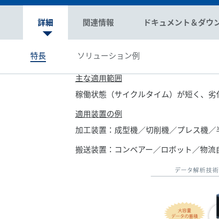
このような課題への対策として、エッジ
データ収集しながら監視（自動モデル構
モデル作成にかかる時間の大幅短縮」を
ソリューション例
装置メーカー様とYOKOG