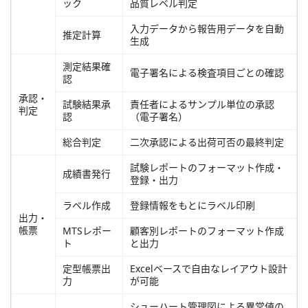
ック
品質レベル判定
入力データから報告用データを自動
推定計算
生成
測定結果確
電子署名による検査項目ごとの確認
認
承認・
試験結果承
責任者によるサンプル単位の承認
判定
認
（電子署名）
総合判定
二次承認による出荷可否の最終判定
試験レポートのフォーマット作成・
成績書発行
登録・出力
ラベル作成
登録情報をもとにラベル印刷
出力・
帳票
MTSレポー
顧客別レポートのフォーマット作成
ト
と出力
定型帳票出
Excelベースで自由なレイアウト設計
力
が可能
シューハート管理図による異常値の