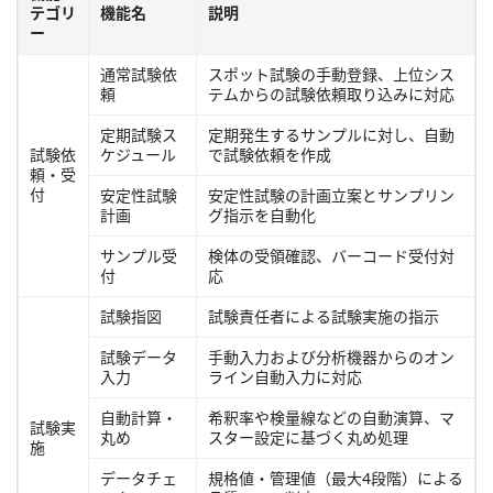
テゴリ
機能名
説明
ー
通常試験依
スポット試験の手動登録、上位シス
頼
テムからの試験依頼取り込みに対応
定期試験ス
定期発生するサンプルに対し、自動
試験依
ケジュール
で試験依頼を作成
頼・受
付
安定性試験
安定性試験の計画立案とサンプリン
計画
グ指示を自動化
サンプル受
検体の受領確認、バーコード受付対
付
応
試験指図
試験責任者による試験実施の指示
試験データ
手動入力および分析機器からのオン
入力
ライン自動入力に対応
自動計算・
希釈率や検量線などの自動演算、マ
試験実
丸め
スター設定に基づく丸め処理
施
データチェ
規格値・管理値（最大4段階）による