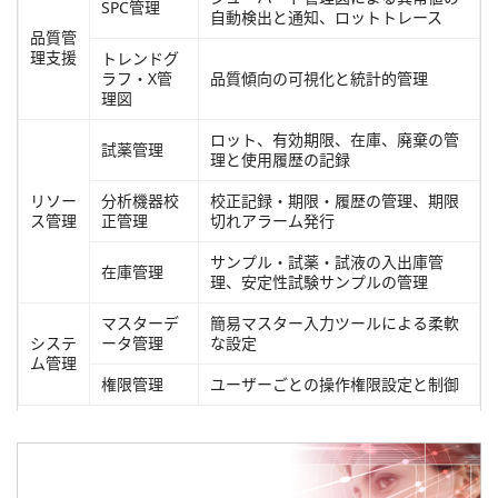
SPC管理
自動検出と通知、ロットトレース
品質管
理支援
トレンドグ
ラフ・X管
品質傾向の可視化と統計的管理
理図
ロット、有効期限、在庫、廃棄の管
試薬管理
理と使用履歴の記録
リソー
分析機器校
校正記録・期限・履歴の管理、期限
ス管理
正管理
切れアラーム発行
サンプル・試薬・試液の入出庫管
在庫管理
理、安定性試験サンプルの管理
マスターデ
簡易マスター入力ツールによる柔軟
システ
ータ管理
な設定
ム管理
権限管理
ユーザーごとの操作権限設定と制御