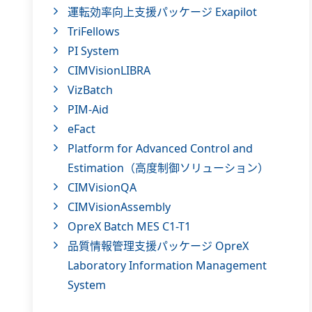
運転効率向上支援パッケージ Exapilot
TriFellows
PI System
CIMVisionLIBRA
VizBatch
PIM-Aid
eFact
Platform for Advanced Control and
Estimation（高度制御ソリューション）
CIMVisionQA
CIMVisionAssembly
OpreX Batch MES C1-T1
品質情報管理支援パッケージ OpreX
Laboratory Information Management
System