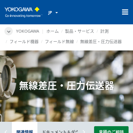
JP
YOKOGAWA
ホーム
製品・サービス
計測
フィールド機器
フィールド無線
無線差圧・圧力伝送器
無線差圧・圧力伝送器
概要
関連情報
ドキュメント＆ダウンロード
見積のご相談