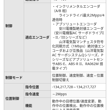
・インクリメンタルエンコーダ
（A/B 相）
ラインドライバ最大2Mpps/4
逓倍時
・アブソリュートエンコーダ
制御
安川電機製絶対値エンコーダ
（安川電機製AC サーボドライブΣ
適応エンコーダ
－II／IIIシリーズなど）
山洋電気製マンチェスタ符号
化同期方式（1Mbps）絶対値エン
コーダおよび互換品（山洋電気製
AC サーボシステムQシリーズ、P
シリーズなどアブソリュートセン
サABS-E、ABS-R II、RA062M 搭
載タイプ）
位置制御、速度制御、速度⇔位置
制御モード
制御切替え
指令位置
-134,217,728～134,217,727
指令速度
～2Mpps
位置制御
動作中の目標位置/速度変更、動
機能
作中の位置検出、動作中の位置検
出による速度変更