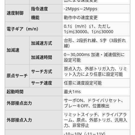
指令速度
-2Mpps～2Mpps
速度制御
機能
動作中の速度変更
0.1≦（m/n）≦1、ただし
電子ギア（m/n）
1≦m≦30000、1≦n≦30000
台形、2段折れ線、S字（3段折れ
加減速方式
線）
加減速
0～30,000ms 加速・減速個別に
加減速時間
設定可能
原点入力、外部トリガ入力、リミ
サーチ方式
ット入力により任意に設定可能
原点サーチ
サーチ速度
任意に速度設定可能
起動時間
最大1ms
サーボON、ドライバリセット、
外部接点出力
ブレーキOFF、位置検出
リミットスイッチ、ドライバアラ
外部接点入力
ーム、原点、外部トリガ、汎用入
力、非常停止
-10～10V（-11～11V）