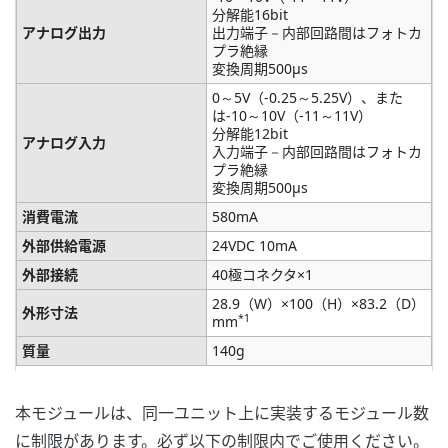
分解能16bit
アナログ出力
出力端子－内部回路間はフォトカ
プラ絶縁
変換周期500μs
0～5V（-0.25～5.25V）、また
は-10～10V（-11～11V）
分解能12bit
アナログ入力
入力端子－内部回路間はフォトカ
プラ絶縁
変換周期500μs
消費電流
580mA
外部供給電源
24VDC 10mA
外部接続
40極コネクタ×1
28.9（W）×100（H）×83.2（D）
外形寸法
*1
mm
質量
140g
本モジュールは、同一ユニット上に実装するモジュール数
に制限があります。必ず以下の制限内でご使用ください。