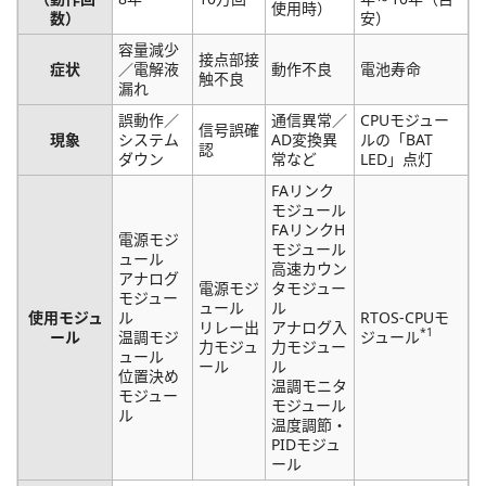
使用時）
数）
安）
容量減少
接点部接
症状
／電解液
動作不良
電池寿命
触不良
漏れ
誤動作／
通信異常／
CPUモジュー
信号誤確
現象
システム
AD変換異
ルの「BAT
認
ダウン
常など
LED」点灯
FAリンク
モジュール
FAリンクH
電源モジ
モジュール
ュール
高速カウン
アナログ
電源モジ
タモジュー
モジュー
ュール
ル
使用モジュ
ル
RTOS-CPUモ
リレー出
アナログ入
*1
ール
温調モジ
ジュール
力モジュ
力モジュー
ュール
ール
ル
位置決め
温調モニタ
モジュー
モジュール
ル
温度調節・
PIDモジュ
ール