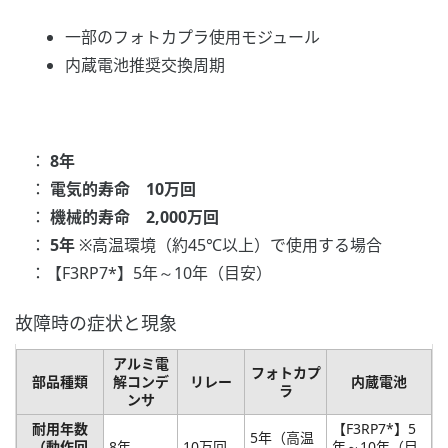
一部のフォトカプラ使用モジュール
内蔵電池推奨交換周期
：
8年
：
電気的寿命 10万回
：
機械的寿命 2,000万回
：
5年
※高温環境（約45℃以上）で使用する場合
：【F3RP7*】5年～10年（目安）
故障時の症状と現象
アルミ電
フォトカプ
部品種類
解コンデ
リレー
内蔵電池
ラ
ンサ
耐用年数
【F3RP7*】5
5年（高温
（動作回
8年
10万回
年～10年（目