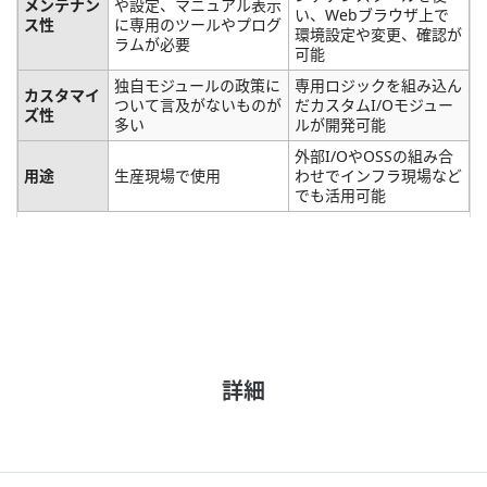
メンテナン
や設定、マニュアル表示
い、Webブラウザ上で
ス性
に専用のツールやプログ
環境設定や変更、確認が
ラムが必要
可能
独自モジュールの政策に
専用ロジックを組み込ん
カスタマイ
ついて言及がないものが
だカスタムI/Oモジュー
ズ性
多い
ルが開発可能
外部I/OやOSSの組み合
用途
生産現場で使用
わせでインフラ現場など
でも活用可能
詳細