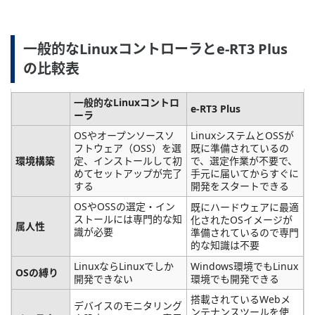
一般的なLinuxコントローラとe-RT3 Plus
の比較表
一般的なLinuxコントロ
e-RT3 Plus
ーラ
OSやオープンソースソ
LinuxシステムとOSSが
フトウェア（OSS）を選
既に準備されているの
環境構築
定、インストールして初
で、選定作業が不要で、
めてセットアップが完了
手元に届いてからすぐに
する
開発をスタートできる
OSやOSSの選定・イン
既にハードウェアに最適
ストールには専門的な知
化されたOSイメージが
属人性
識が必要
準備されているので専門
的な知識は不要
LinuxならLinuxでしか
Windows環境でもLinux
OSの縛り
開発できない
環境でも開発できる
搭載されているWebメ
デバイスのモニタリング
ンテナンスツールを使