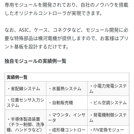
専用モジュールを開発されており、自社のノウハウを搭載
したオリジナルコントローラが実現できます。
なお、ASIC、ケース、コネクタなど、モジュール開発に必
要な特殊部品は横河電機が提供しますので、お客様はプリ
ント基板を設計するだけです。
独自モジュールの実績例一覧
実績例一覧
・小電力発電システ
・省配線システム
・氷蓄熱システム
ム
・位置センサ入力シ
・自動販売機
・ビル空調システム
ステム
・マウンタ、インサ
・発電機制御システ
・半導体製造装置
ータ
ム
（チラー制御、洗浄
機、ハンドラなど）
・成形機コントロー
・F/V変換モジュー