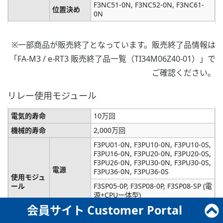
F3NC51-0N, F3NC52-0N, F3NC61-
位置決め
0N
※一部商品が販売終了となっています。販売終了品情報は
「FA-M3 / e-RT3 販売終了品一覧（TI34M06Z40-01）」で
ご確認ください。
リレー使用モジュール
電気的寿命
10万回
機械的寿命
2,000万回
F3PU01-0N, F3PU10-0N, F3PU10-0S,
F3PU16-0N, F3PU20-0N, F3PU20-0S,
F3PU26-0N, F3PU30-0N, F3PU30-0S,
電源
F3PU36-0N, F3PU36-0S
使用モジュ
ール
F3SP05-0P, F3SP08-0P, F3SP08-SP (電
源+CPU一体型)
会員サイト Customer Portal
リレー接点
F3YC08-0N, F3YC08-0C, F3YC16-0N
出力