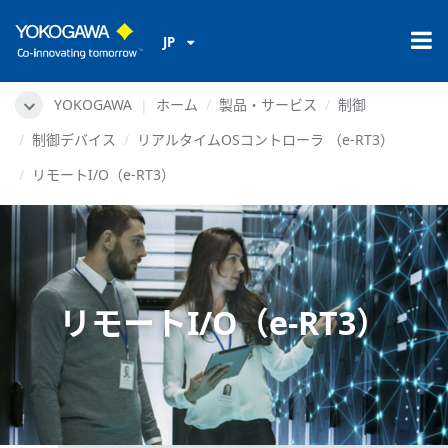
JP
YOKOGAWA
ホーム
製品・サービス
制御
制御デバイス
リアルタイムOSコントローラ （e-RT3）
リモートI/O（e-RT3）
リモートI/O（e-RT3）