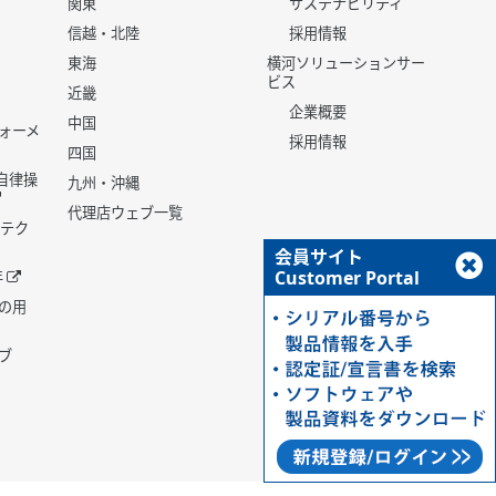
関東
サステナビリティ
信越・北陸
採用情報
東海
横河ソリューションサー
ビス
近畿
企業概要
中国
ォーメ
採用情報
四国
世代自律操
九州・沖縄
代理店ウェブ一覧
 テク
会員サイト
Customer Portal
年
の用
ブ