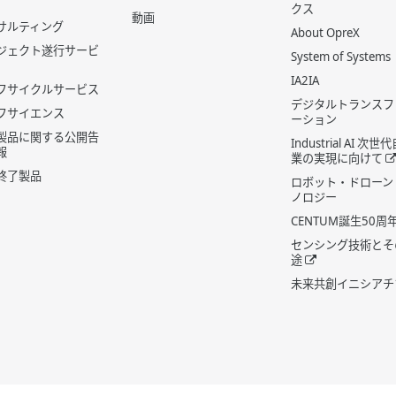
クス
動画
サルティング
About OpreX
ジェクト遂行サービ
System of Systems
IA2IA
フサイクルサービス
デジタルトランスフ
フサイエンス
ーション
製品に関する公開告
Industrial AI 次
報
業の実現に向けて
終了製品
ロボット・ドローン
ノロジー
CENTUM誕生50周
センシング技術とそ
途
未来共創イニシアチ