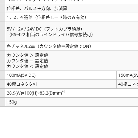
位相差、パルス＋方向、加減算
1，2，4 逓倍（位相差モード時のみ有効）
5V / 12V / 24V DC（フォトカプラ絶縁）
（RS-422 相当のラインドライバ信号接続可）
各チャネル2点（カウンタ値＝設定値でON）
カウンタ値 ＞ 設定値
カウンタ値 ＝ 設定値
カウンタ値 ＜ 設定値
100mA(5V DC)
150mA(5V
40極コネクタ×1
40極コネ
*1
28.9(W)×100(H)×83.2(D)mm
150g