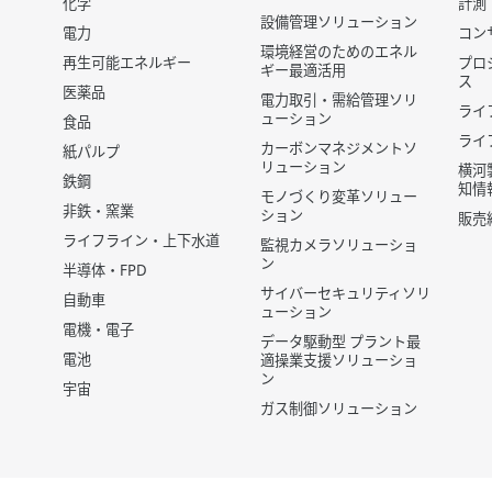
化学
計測
設備管理ソリューション
電力
コン
環境経営のためのエネル
再生可能エネルギー
プロ
ギー最適活用
ス
医薬品
電力取引・需給管理ソリ
ライ
ューション
食品
ライ
カーボンマネジメントソ
紙パルプ
リューション
横河
鉄鋼
知情
モノづくり変革ソリュー
非鉄・窯業
ション
販売
ライフライン・上下水道
監視カメラソリューショ
ン
半導体・FPD
サイバーセキュリティソリ
自動車
ューション
電機・電子
データ駆動型 プラント最
電池
適操業支援ソリューショ
ン
宇宙
ガス制御ソリューション