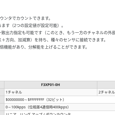
トカウンタでカウントできます。
ちます（2つの設定値が設定可能）。
外部一致出力指定も可能です（このとき、もう一方のチャネルの
ス＋方向、加減算）を持ち、種々のセンサに接続できます。
逓倍機能があり、分解能を上げることができます。
F3XP01-0H
1チャネル
2チャネル
$00000000～$FFFFFFFF（32ビット）
0～100kpps（位相差4逓倍時400kpps）
リニア、リング アップ / ダウンカウンタ