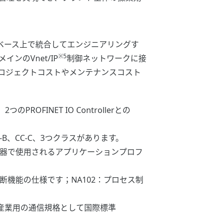
タベース上で統合してエンジニアリングす
※5
のVnet/IP
制御ネットワークに接
ロジェクトコストやメンテナンスコスト
PROFINET IO Controllerとの
CC-B、CC-C、3つクラスがあります。
OFINET用の機器で使用されるアプリケーションプロフ
断機能の仕様です；NA102：プロセス制
セス産業用の通信規格として国際標準