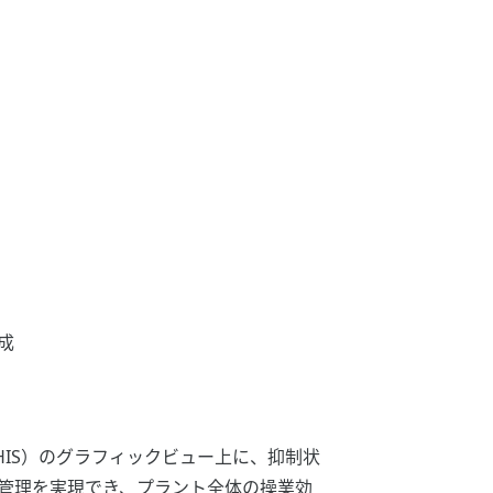
構成
n: HIS）のグラフィックビュー上に、抑制状
管理を実現でき、プラント全体の操業効