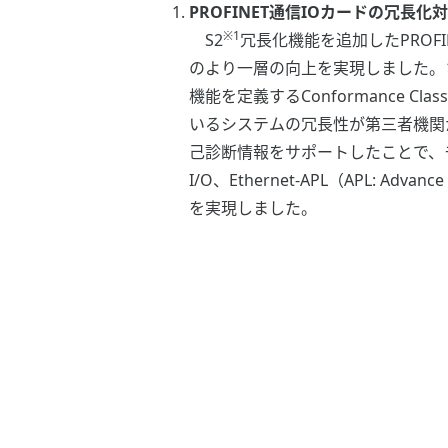
PROFINET通信IOカードの冗
※1
S2
冗長化機能を追加したPROF
のより一層の向上を実現しました。さ
機能を定義するConformance Class
いるシステムの冗長性が第三者機関から
己診断情報をサポートしたことで、
I/O、Ethernet-APL（APL:
を実現しました。