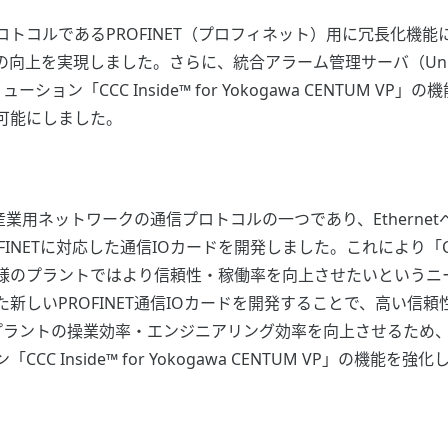
ルであるPROFINET（プロフィネット）用に冗長化機能に対応
現しました。さらに、統合アラーム管理サーバ（Unified Alarms
ョン「CCC Inside™ for Yokogawa CENTUM 
可能にしました。
産業用ネットワークの通信プロトコルの一つであり、Ethern
FINETに対応した通信IOカードを開発しました。これにより「CEN
様のプラントではより信頼性・稼働率を向上させたいというニ
新しいPROFINET通信IOカードを開発することで、高い信
、プラントの操業効率・エンジニアリング効率を向上させるため、
Inside™ for Yokogawa CENTUM VP」の機能を強