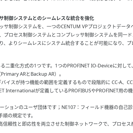
サ制御システムとのシームレスな統合を強化
サ制御システムを、一つのCENTUM VPプロジェクトデー
プロセス制御システムとコンプレッサ制御システムを同一ドメイン
り、よりシームレスにシステム統合することが可能になり、プ
重化方式の1つです。1つのPROFINET IO-Deviceに対して、2つの
（Primary ARとBackup AR）。
ROFINETデバイスが持つ機能の範囲を定義するもので段階的に CC-A、
 PROFINET Internationalが定義しているPROFIBUSやPR
メーションのユーザ団体です；NE107：フィールド機器の自己診
手順の規定です。
が開発した、高信頼性と即応性を両立させた制御ネットワークで、プロ