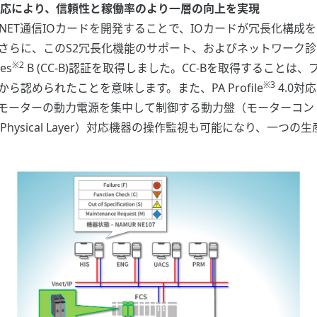
長化対応により、信頼性と稼働率のより一層の向上を実現
INET通信IOカードを開発することで、IOカードが冗長化構
らに、このS2冗長化機能のサポート、およびネットワーク診断機
※2
es
B (CC-B)認証を取得しました。CC-Bを取得すること
※3
認められたことを意味します。また、PA Profile
4.0対
モーターの動力電源を集中して制御する動力盤（モーターコン
 Advance Physical Layer）対応機器の操作監視も可能にな