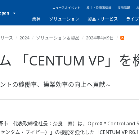
ニュース＆イベント
株主・投資家情報
採用情報
Japan
業種
ソリューション
製品・サービス
ライ
リリース
2024
ソリューション＆製品
2024年4月9日
 「CENTUM VP」
ントの稼働率、操業効率の向上へ貢献～
取締役社長：奈良 寿）は、OpreX™ Control and Sa
センタム・ブイピー）」の機能を強化した「CENTUM VP R6.11