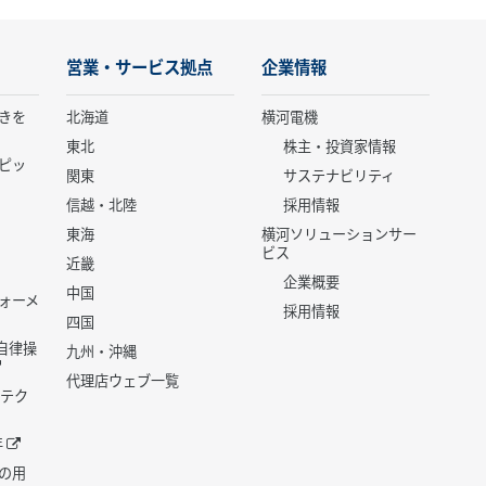
営業・サービス拠点
企業情報
きを
北海道
横河電機
東北
株主・投資家情報
ピッ
関東
サステナビリティ
信越・北陸
採用情報
東海
横河ソリューションサー
ビス
近畿
企業概要
中国
ォーメ
採用情報
四国
世代自律操
九州・沖縄
代理店ウェブ一覧
 テク
年
の用