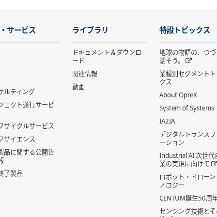
・サービス
ライブラリ
特設トピックス
ドキュメント＆ダウンロ
地球の物語の、つづ
ード
話そう。
関連情報
業種別セグメントト
クス
動画
サルティング
About OpreX
ジェクト遂行サービ
System of Systems
IA2IA
フサイクルサービス
デジタルトランスフ
フサイエンス
ーション
製品に関する公開告
Industrial AI 次
報
業の実現に向けて
終了製品
ロボット・ドローン
ノロジー
CENTUM誕生50周
センシング技術とそ