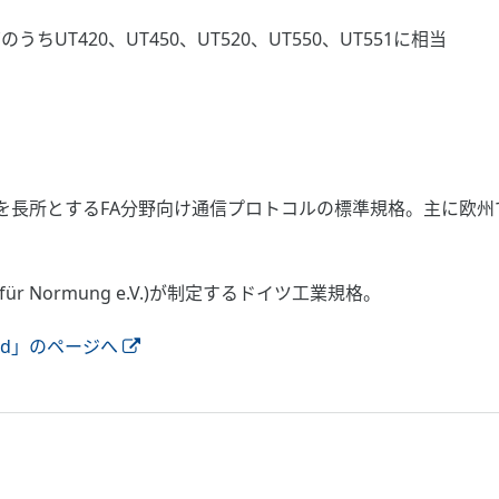
ちUT420、UT450、UT520、UT550、UT551に相当
長所とするFA分野向け通信プロトコルの標準規格。主に欧州で普
ut für Normung e.V.)が制定するドイツ工業規格。
ed」のページへ