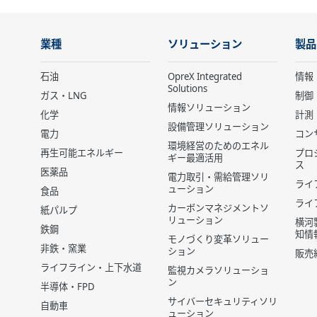
業種
ソリューション
製品
石油
OpreX Integrated
情報
Solutions
ガス・LNG
制御
情報ソリューション
化学
計測
設備管理ソリューション
電力
コン
環境経営のためのエネル
再生可能エネルギー
プロ
ギー最適活用
ス
医薬品
電力取引・需給管理ソリ
ライ
ューション
食品
ライ
カーボンマネジメントソ
紙パルプ
リューション
横河
鉄鋼
知情
モノづくり変革ソリュー
非鉄・窯業
ション
販売
ライフライン・上下水道
監視カメラソリューショ
ン
半導体・FPD
サイバーセキュリティソリ
自動車
ューション