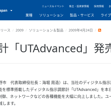
ニュース＆イベント
株主・投資家情報
採用情報
Japan
業種
ソリューション
製品・サービス
ライ
リリース
2009
ソリューション＆製品
2009年4月24日
「UTAdvanced」
 代表取締役社長：海堀 周造）は、当社のディジタル指示調
を標準搭載したディジタル指示調節計「UTAdvanced」を
作、制御、ネットワークなどの各種機能を大幅に向上しました。
減します。