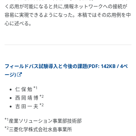
く応用が可能になると共に,情報ネットワークへの接続が
容易に実現できるようになった。本稿ではその応用例を中
心に述べる。
フィールドバス試験導入と今後の課題(PDF: 142KB / 4ペ
ージ)
*1
仁 保 勉
*2
西 岡 靖 博
*2
吉 田 一 夫
*1
産業ソリューション事業部技術部
*2
三菱化学株式会社水島事業所