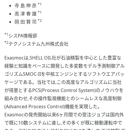
*1
寺 島 伸 彦
*1
高 津 春 雄
*2
岡 田 賢 司
*1
シスPA情報部
*2
テクノシステム九州株式会社
Exasmocは,SHELL OIL社が石油精製を中心とした豊富な
経験と知識をベースに開発した多変数モデル予測制御アル
ゴリズムSMOC-IIを中核エンジンとするソフトウエアパッ
ケージである。当社では,この高度なアルゴリズムに当社
が得意とするPCS(Process Control System)のノウハウを
組み合わせ,その操作監視機能とのシームレスな高度制御
(Advanced Process Control)機能を実現した。
Exasmocの発売開始以来6ヶ月間での受注ジョブは国内外
で既に10数システムに達し,その多くが既に稼動運転中で