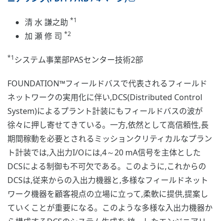
*1
清 水 謙之助
*2
加 瀬 修 司
*1
システム事業部PASセンター技術2部
FOUNDATION™フィールドバスで代表されるフィールド
ネットワークの実用化に伴い,DCS(Distributed Control
System)によるプラント計装にもフィールドバスの波が
徐々に押し寄せてきている。一方,依然として高信頼性,長
期間稼動を必要とされるミッションクリティカルなプラン
ト計装では,入出力I/Oには,4～20 mA信号を主体とした
DCSによる制御も不可欠である。このように,これからの
DCSは,従来からの入出力機器と,多様なフィールドネット
ワーク機器を顧客視点の立場に立って,柔軟に提供,提案し
ていくことが重要になる。このような多様な入出力機器か