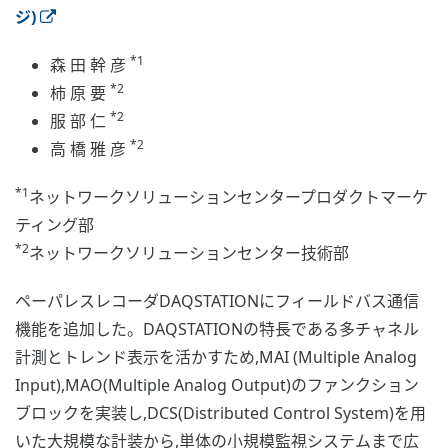
ジ)
*1
森 田 幹 彦
*2
柿 原 要
*2
服 部 仁
*2
高 橋 雅 彦
*1
ネットワークソリューションセンタープロダクトマーケ
ティング部
*2
ネットワークソリューションセンター技術部
ペーパレスレコーダDAQSTATIONにフィールドバス通信
機能を追加した。DAQSTATIONの特長である多チャネル
計測とトレンド表示を活かすため,MAI (Multiple Analog
Input),MAO(Multiple Analog Output)のファンクション
ブロックを実装し,DCS(Distributed Control System)を用
いた大規模な計装から,単体の小規模監視システムまで広