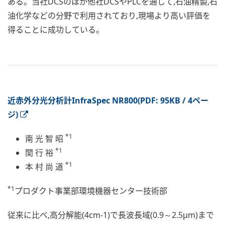
ある。当社DCSのほか他社DCSやPLCを通して,石油精製,石
油化学などの分野で利用されており,現場より高い評価を
得ることに成功している。
近赤外分光分析計InfraSpec NR800(PDF: 95KB / 4ペー
ジ)
*1
南 光 智 昭
*1
関 行 裕
*1
本 村 尚 道
*1
プロダクト事業部環境機器センター技術部
従来に比べ,高分解能(4cm-1)で長波長域(0.9～2.5μm)まで