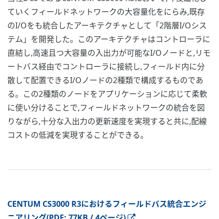
ていくフィールドネットワークの大容量化をにらみ,既存
のI/Oをも統合したアーキテクチャとして「2階層I/Oシス
テム」を開発した。このアーキテクチャはコントローラに
直結し,高速且つ大容量の入出力が可能なI/Oノードと,リモ
ートバス経由でコントローラに接続し,フィールド内に分
散して配置できるI/Oノードの2種類で構成するものであ
る。この2種類のノードをアプリケーションに応じて柔軟
に使い分けることで,フィールドネットワークの統合を図
りながら,十分な入出力の更新速度を実現すると共に,配線
コストの低減を実現することができる。
CENTUM CS3000 R3におけるフィールドバス統合エンジ
ニアリング(PDF: 77KB / 4ページ)