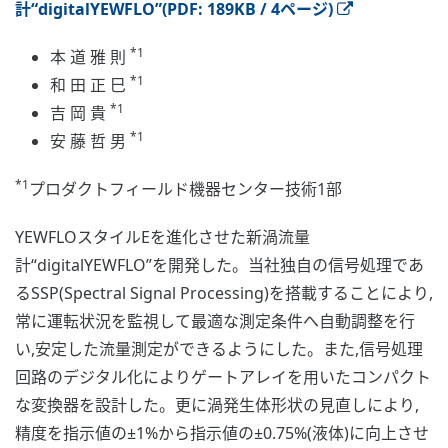
計“digitalYEWFLO”(PDF: 189KB / 4ページ)
*1
本 道 雅 則
*1
和 田 正 巳
*1
吉 岡 貴
*1
安 藤 哲 男
*1
プロダクトフィールド機器センター技術1部
YEWFLOスタイルEを進化させた新渦流量
計“digitalYEWFLO”を開発した。当社独自の信号処理であ
るSSP(Spectral Signal Processing)を搭載することにより,
常に運転状況を監視して最適な測定条件へ自動調整を行
い,安定した流量測定ができるようにした。また,信号処理
回路のデジタル化によりゲートアレイを用いたコンパクト
な変換器を設計した。更に渦発生体形状の見直しにより,
精度を指示値の±1%から指示値の±0.75%(液体)に向上させ