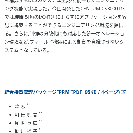
ら構成するDCSのシステム生成を,統一したエンジニアリ
ング機能で実現した。今回開発したCENTUM CS3000 R3
では,制御対象のI/O種別によらずにアプリケーションを容
易に構築することができるエンジニアリング環境を提供す
る。さらに,制御の分散化にも対応した統一オペレーショ
ン環境など,フィールド機器による制御を意識させないシ
ステムとなっている。
統合機器管理パッケージ“PRM”(PDF: 95KB / 4ページ)
*1
森 宏
*1
町 田 明 春
*1
尾 崎 真 広
*1
助 川 裕 子