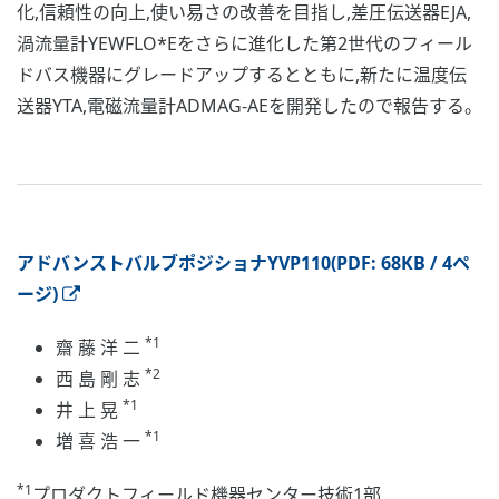
化,信頼性の向上,使い易さの改善を目指し,差圧伝送器EJA,
渦流量計YEWFLO*Eをさらに進化した第2世代のフィール
ドバス機器にグレードアップするとともに,新たに温度伝
送器YTA,電磁流量計ADMAG-AEを開発したので報告する。
アドバンストバルブポジショナYVP110(PDF: 68KB / 4ペ
ージ)
*1
齋 藤 洋 二
*2
西 島 剛 志
*1
井 上 晃
*1
増 喜 浩 一
*1
プロダクトフィールド機器センター技術1部