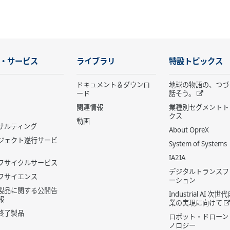
・サービス
ライブラリ
特設トピックス
ドキュメント＆ダウンロ
地球の物語の、つづ
ード
話そう。
関連情報
業種別セグメントト
クス
動画
サルティング
About OpreX
ジェクト遂行サービ
System of Systems
IA2IA
フサイクルサービス
デジタルトランスフ
フサイエンス
ーション
製品に関する公開告
Industrial AI 次
報
業の実現に向けて
終了製品
ロボット・ドローン
ノロジー