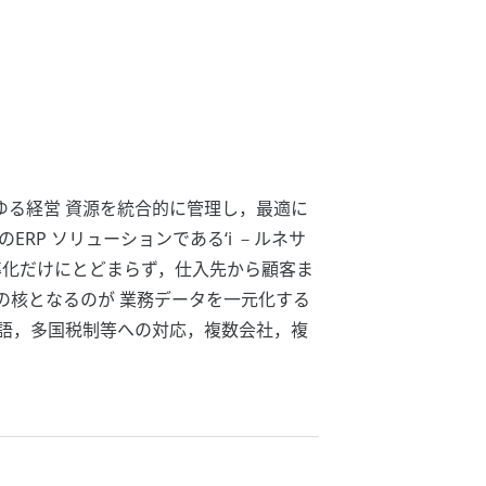
内のあらゆる経営 資源を統合的に管理し，最適に
P ソリューションである‘i －ルネサ
効率化だけにとどまらず，仕入先から顧客ま
の核となるのが 業務データを一元化する
語，多国税制等への対応，複数会社，複