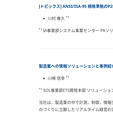
[トピックス] ANSI/ISA-95 規格準拠
*1
川村 春久
*1
IA事業部システム事業センター PAソ
製造業への情報ソリューションと事例紹介 (P
*1
川崎 信幸
*1
SOL事業部ETS開発本部 ソリューショ
当社は，製造業の中で計測，制御，情報
のづくりに立脚したリアルタイム経営の