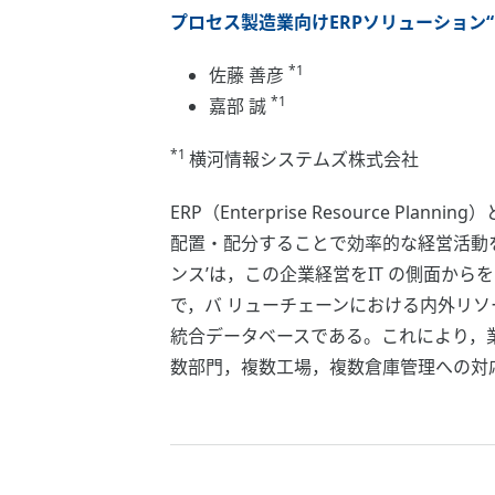
プロセス製造業向けERPソリューション“ｉ- 
*1
佐藤 善彦
*1
嘉部 誠
*1
横河情報システムズ株式会社
ERP（Enterprise Resourc
配置・配分することで効率的な経営活動を
ンス’は，この企業経営をIT の側面か
で，バ リューチェーンにおける内外リ
統合データベースである。これにより，
数部門，複数工場，複数倉庫管理への対