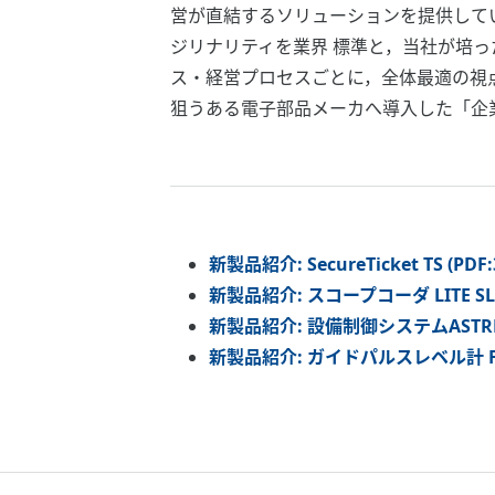
営が直結するソリューションを提供している。当 
ジリナリティを業界 標準と，当社が培
ス・経営プロセスごとに，全体最適の視点
狙うある電子部品メーカへ導入した「企業
新製品紹介: SecureTicket TS (PD
新製品紹介: スコープコーダ LITE SL14
新製品紹介: 設備制御システムASTREA™ 
新製品紹介: ガイドパルスレベル計 FLE