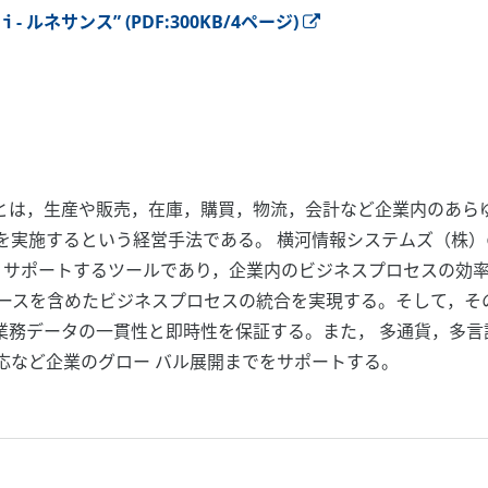
ルネサンス” (PDF:300KB/4ページ)
e Planning）とは，生産や販売，在庫，購買，物流，会計など企業
実施するという経営手法である。 横河情報システムズ（株）のER
らを サポートするツールであり，企業内のビジネスプロセスの
ソースを含めたビジネスプロセスの統合を実現する。そして，そ
業務データの一貫性と即時性を保証する。また， 多通貨，多言
応など企業のグロー バル展開までをサポートする。