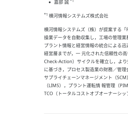
*1
嘉部 誠
*1
横河情報システムズ株式会社
横河情報システムズ（株）が提案する「P2B
操業データを自動収集し，工場の管理業
プラント情報と経営情報の統合による迅速
経営層までが，一 元化された信頼性の高い
Check-Action）サイクルを確立
に基づき，プロセス製造業の財務／管理会
サプライチェーンマネージメント（SCM
（LIMS），プラント運転情 報管理（
TCO（トータルコストオブオーナーシ