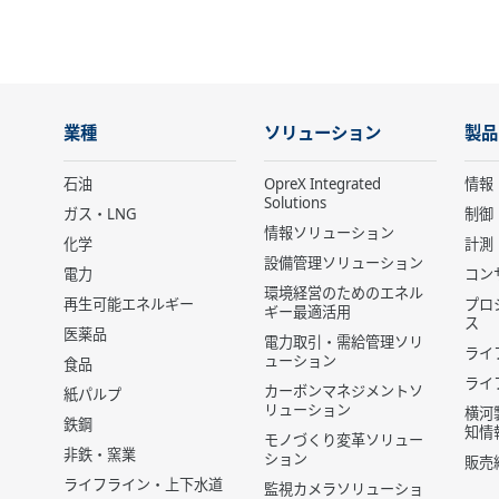
業種
ソリューション
製品
石油
OpreX Integrated
情報
Solutions
ガス・LNG
制御
情報ソリューション
化学
計測
設備管理ソリューション
電力
コン
環境経営のためのエネル
再生可能エネルギー
プロ
ギー最適活用
ス
医薬品
電力取引・需給管理ソリ
ライ
ューション
食品
ライ
カーボンマネジメントソ
紙パルプ
リューション
横河
鉄鋼
知情
モノづくり変革ソリュー
非鉄・窯業
ション
販売
ライフライン・上下水道
監視カメラソリューショ