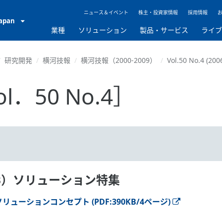
ニュース＆イベント
株主・投資家情報
採用情報
Japan
業種
ソリューション
製品・サービス
ライ
研究開発
横河技報
横河技報（2000-2009）
Vol.50 No.4 (200
．50 No.4］
s（P2B）ソリューション特集
s）ソリューションコンセプト (PDF:390KB/4ページ)