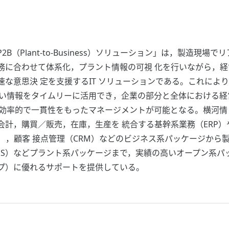
（Plant-to-Business）ソリューション」は，製造現場
務に合わせて体系化，プラント情報の可視 化を行いながら，
な意思決 定を支援するIT ソリューションである。これによ
情報をタイムリーに活用でき，企業の部分と全体における経営目標達
し，より効率的で一貫性をもったマネージメントが可能となる。横河
計，購買／販売，在庫，生産を 統合する基幹系業務（ERP）
），顧客 接点管理（CRM）などのビジネス系パッケージから
PIMS）などプラント系パッケージまで，実績の高いオープン系
ップ）に優れるサポートを提供している。