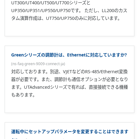
電流制御出力と伝送出力は絶縁されていますか?
(
ns-faq-green-
9028-spec-ja
)
絶縁されておりません。
接続可能な許容負荷抵抗を教えてください。
(
ns-faq-green-
9032-spec-ja
)
600Ω以下です。
接続実績のあるMELSECのシリーズはありますか?
(
ns-faq-
green-9033-select-ja
)