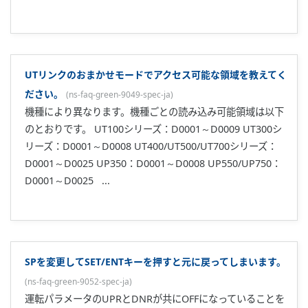
警報をリセットする機能はありますか?
(
ns-faq-green-9075-
spec-ja
)
ありません。警報設定点から正常範囲に入ると自動復帰しま
す。
励磁警報／非励磁警報とは何ですか?
(
ns-faq-green-9076-term-
ja
)
励磁警報は警報時ON接点に、非励磁警報は警報時OFF接点の
警報です。ただし、電源断時にはOFF接点となります。
b.out表示が出る場合の対処方法を教えてください。
(
ns-faq-