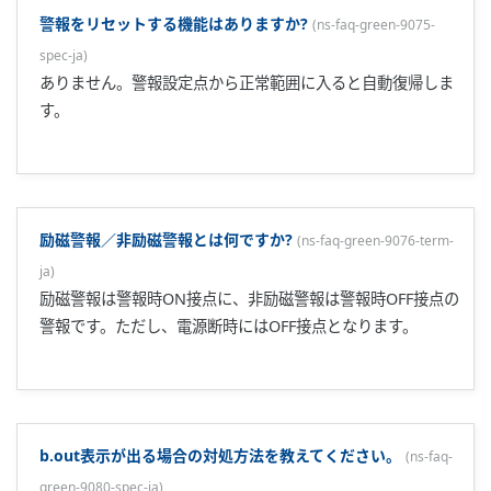
旧調節計(GREENシリーズ）のパラメータデータを
UTAdvancedシリーズに入れ替えを行いたい。 何かソフトは
ありますか？
(
ns-faq-ut-2222-soft-ja
)
旧調節計のパラメータデータをUTAdvancedシリーズ用にコ
ンバートするためのソフトが無償公開されています。
GREEN-UTAdvanced パラメータデータ変換ツール ※要ログ
イン ...
GREENシリーズからUTAdvancedシリーズに置き換えます。
警報リレーの配線で注意点はありますか？
(
ns-faq-ut-2108-
connect-ja
)
GREENシリーズの警報リレー出力はコモン共通です。
UTAdvancedシリーズは各警報リレー出力のコモンは個別で