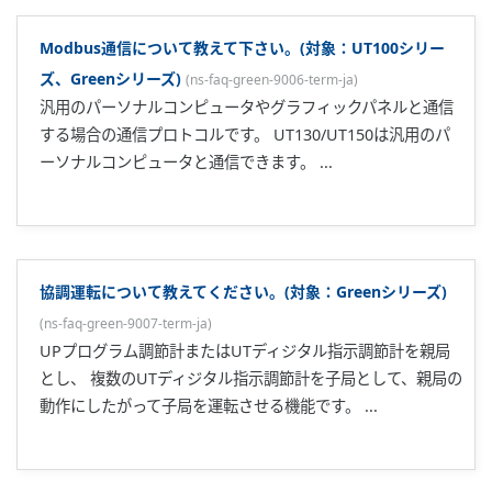
15VDC伝送器供給電源機能について教えてください。
(
ns-faq-
green-9030-spec-ja
)
2線式の伝送器に電源を与える機能です。伝送器の仕様により
ますが、入力は100Ωの抵抗(別売)受けを行います。 100Ω抵
抗(形名: X010-100-2)
通信でRUN/STOPをしたいのでD0205に0/1を書いているが
うまくいきません。
(
ns-faq-green-9050-spec-ja
)
接点での切替を行っている場合は通信での切替はできませ
ん。
加熱冷却タイプを1出力で使用できますか?
(
ns-faq-green-9069-