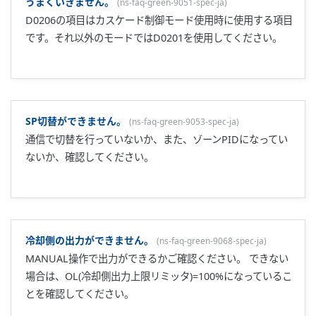
か?
(
ns-faq-green-9015-spec-ja
)
セットアップパラメータを変更すると初期化されるパラメー
タがあります。運転中の変更はおやめください。
入力種類の変更方法を教えてください。
(
ns-faq-green-9014-
spec-ja
)
入力を変更しますとパラメータの初期化が行われます。運転
中の変更は差し控えてください。
接点入力登録DI／接点出力登録DOの設定ができません。
(
ns-
faq-green-9016-spec-ja
)
カスタム演算モードを使用している場合には設定ができませ