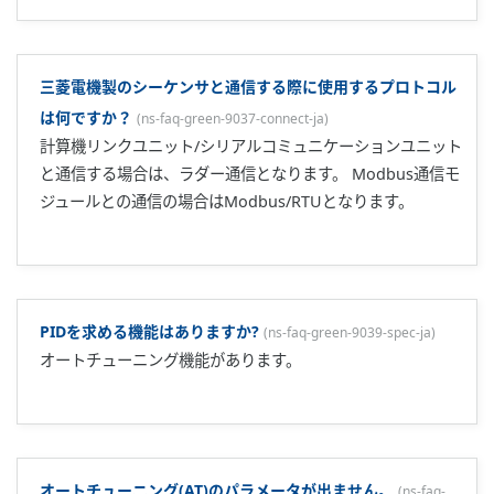
運転パラメータのUPRとDNRが共にOFFになっていることを
確認してください。
加熱冷却制御でON/OFF制御はできますか?
(
ns-faq-green-
9066-setting-ja
)
加熱側のP項目と冷却側のPc項目を共に0.0と設定してくださ
い。
不感帯の＋と－設定の違いを教えてください。
(
ns-faq-green-
9067-spec-ja
)
設定値で＋の不感帯を設定した場合、両出力の出ない領域が
できます。－の不感帯を設定した場合、両出力が同時に出力
される領域ができます。