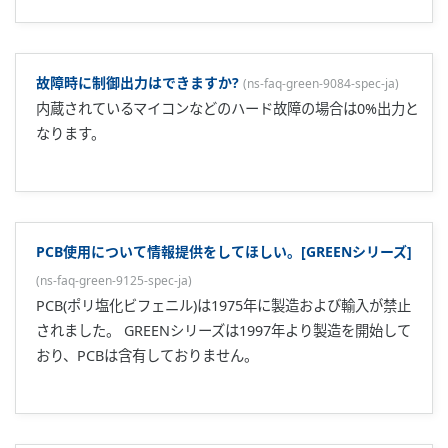
GREENシリーズ
（UT300/UT400/UT500/UP300/UP500/UM300）用RS-485
通信プログラムはUTAdvancedシリーズでも使用可能ですか?
(
ns-faq-ut-2025-connect-ja
)
PV、OUTの読込み、SPの書込みなどの基本的なパラメータ
に対するプログラム変更は不要です。 GREENシリーズ対応レ
ジスタ／リレーがあります。詳細はUTAdvancedシリーズ通
信インタフェース（RS-485,Ethernet)ユーザーズマニュアル
をご参照ください。 UTAdvancedシリーズ通信インタフェー
ス（RS-485,Ethernet)ユーザーズマニュアル ...
GREENシリーズ（UT300/UT400/UT500/UP500シリーズ）
のパラメータをUTAdvancedシリーズ用に変換できますか?