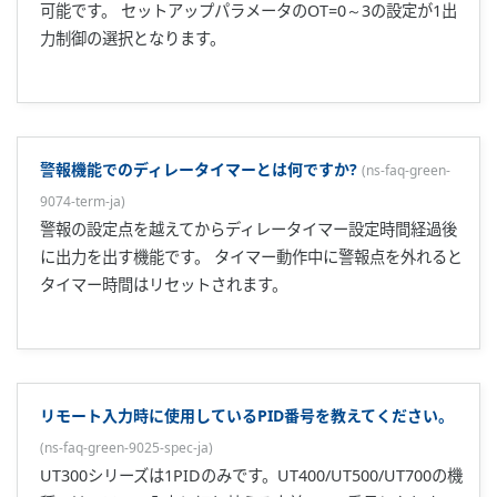
ゾーン切替／接点切替／パラメータ切替の方式があります。
PID項目が出ません。
(
ns-faq-green-9044-spec-ja
)
OT=3のON/OFF制御では出ません。
入力に比例した制御出力を出すための設定を教えてくださ
い。
(
ns-faq-green-9045-setting-ja
)
P=100,I=D=OFF,DR=DIR(正動作),MR=0,SP=0設定とします。
通信でAUTO/MANをしたいのでD0206に0/1を書いているが