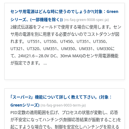
spec-ja
)
可能です。 セットアップパラメータのOT=0～3の設定が1出
力制御の選択となります。
警報機能でのディレータイマーとは何ですか?
(
ns-faq-green-
9074-term-ja
)
警報の設定点を越えてからディレータイマー設定時間経過後
に出力を出す機能です。 タイマー動作中に警報点を外れると
タイマー時間はリセットされます。
リモート入力時に使用しているPID番号を教えてください。
(
ns-faq-green-9025-spec-ja
)
UT300シリーズは1PIDのみです。UT400/UT500/UT700の機