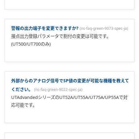
汎用のパーソナルコンピュータやグラフィクパネルと通信す
る場合の通信プロトコルです。 このほかFA-M3：横河電機
(株)製PLCレンジフリーコントローラ)のUTリンクモジュール
やシリアル通信モジュールと通信接続することができます。
また、JUXTAのNC/NDシリーズを使うことでCC-
Link/Devicenet通信対応のPLCと簡単に接続できます。 ...
UT100シリーズ、Greenシリーズのラダー通信について教え
てください。
(
ns-faq-green-9005-term-ja
)
ラダー通信はPLCと通信する場合の通信プロトコルです。 横
河電機(株)製以外のPLCでは、三菱電機(株)製のMELSEC-Q／
Ａシリーズの計算機リンクユニット(QJ71C24N or
A1SJ71C24-R4を使用)と通信できます。 ...