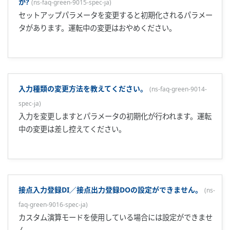
MELSEC-A/MELSEC-Q/MELSEC-FXです。
MELSECとの接続でアクセス可能な項目を教えてください。
(
ns-faq-green-9034-spec-ja
)
PV読み出しやSP書き込み／PID設定など設定できるほとんど
の項目にアクセス可能です。
計算機リンクユニット／シリアルコミュニケーションユニッ
トを使用した通信のプログラム提供はありますか?
(
ns-faq-
green-9036-program-ja
)
MELSEC-A/MELSEC-Qについてはサンプルプログラムと専用
の通信資料が用意されています。