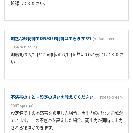
green-9080-spec-ja
)
入力側のセンサーが断線している恐れがあります。
故障時に接点を取れますか?
(
ns-faq-green-9081-spec-ja
)
FAIL出力と故障診断出力の2種類を用意しております。
GREENシリーズで表示が全くでません。
(
ns-faq-green-9082-
spec-ja
)
電源端子への配線が正しいか確認してください。 UT/UP700
での液晶部のみ表示が出ない場合はカスタム演算で無表示を
選択している可能性があります。PV表示も表示されない場合
は故障の可能性があります。担当営業にご連絡ください。 ...