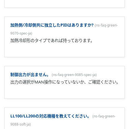
ん。
正動作／逆動作について教えてください。
(
ns-faq-green-9017-
term-ja
)
一般的には加熱制御を逆動作／冷却制御を正動作と言いま
す。出力は逆動作の場合PVSPの時に出力ONとなります。
電流入力レンジがありません。
(
ns-faq-green-9018-spec-ja
)
電流入力時は抵抗を使用して電圧入力とします。抵抗として
X010-250-2(250Ω抵抗)を用意しております。