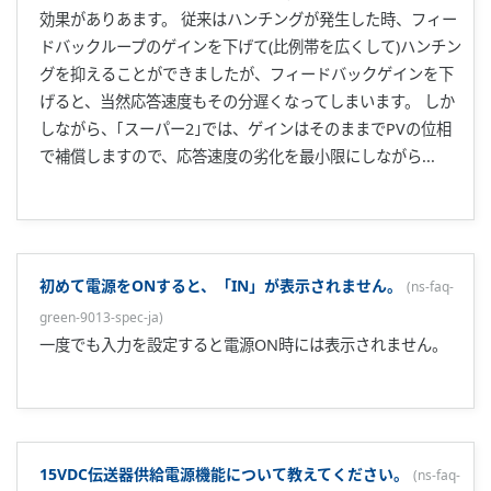
種ではリモート入力に切り替える直前のPID番号となりま
す。リモート入力時にSP番号切替を使用するとPID番号のみ
の切替となります。
STOP状態時に出力が停止してしまいます。
(
ns-faq-green-
9031-spec-ja
)
RET=1、2使用時にはSTOP時の影響は受けません。
CC-LINK通信はできますか?
(
ns-faq-green-9035-connect-ja
)
UTAdvandedシリーズで対応可能です。