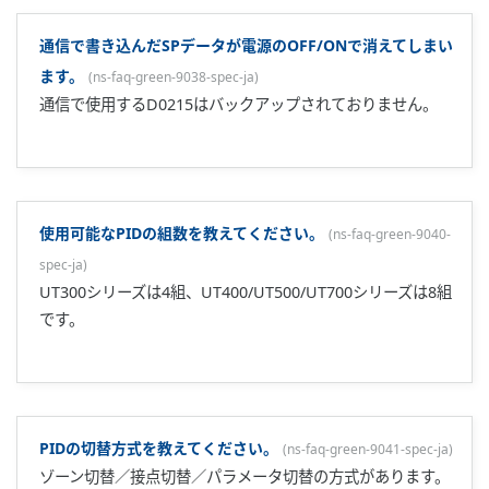
加熱側/冷却側共に独立したPIDはありますか?
(
ns-faq-green-
9070-spec-ja
)
加熱冷却形のタイプであれば持っております。
制御出力が出ません。
(
ns-faq-green-9085-spec-ja
)
出力の選択がMAN操作になっていないか、ご確認ください。
LL100/LL200の対応機種を教えてください。
(
ns-faq-green-