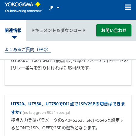
｢スーパー」機能について詳しく教えて下さい。(対象：
Greenシリーズ)
(
ns-faq-green-9002-term-ja
)
ファジィ理論を使ったオーバーシュート抑制機能です。常に
偏差を監視し、オーバーシュートの危険を察知すると自動的
に目標設定値を幾分低めの仮の値(補助目標値SSP)に変えて制
御します。 オーバーシュートを抑制したいとき 立上げのスピ
ードを早めたいとき 負荷変動が多いとき 設定値の変化が頻
繁なとき に効果を発揮します。 ...
パソコンリンク通信について教えて下さい。(対象：UT100シ
リーズ、Greenシリーズ)
(
ns-faq-green-9004-term-ja
)