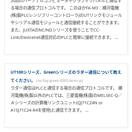
起こすような場合でも、制御を安定化しハンチングを抑える
効果がありあます。 従来はハンチングが発生した時、フィー
ドバックループのゲインを下げて(比例帯を広くして)ハンチン
グを抑えることができましたが、フィードバックゲインを下
げると、当然応答速度もその分遅くなってしまいます。 しか
しながら、｢スーパー2｣では、ゲインはそのままでPVの位相
で補償しますので、応答速度の劣化を最小限にしながら...
初めて電源をONすると、「IN」が表示されません。
(
ns-faq-
green-9013-spec-ja
)
一度でも入力を設定すると電源ON時には表示されません。