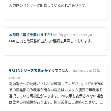
す。 同じ使い方にする場合は外部配線で、コモン同士を接続
してください。 ...
パラメータ変換ツールを使用してGREENシリーズからUTAシ
リーズへデータ変換を行いました。変換したデータにCC-
Link通信のオプションコードの追加ができません。
(
ns-faq-ut-
2230-spec-ja
)
変換ツール使えます。 新規作成から作業する必要ありませ
ん。 手順は以下です。 Greenの変換を行う → 変換ツールを
使用する 変換後のファイルを、UTA(CC-Link付き)の本体へ書
き込む 本体から一括アップロードを行う CC-Link通信のパラ
メータのみ手動で設定を行う ファイルコンペアで差分を確認
する ...