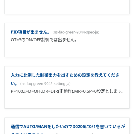
9088-soft-ja
)
UT300/UT400/UT500/UT700シリーズと
UP350/UP351/UP550/UP750です。 ただし、LL200のカス
タム演算作成は、UT750/UP750のみに対応しています。
Greenシリーズの調節計は、Ethernetに対応していますか?
(
ns-faq-green-9009-connect-ja
)
対応しております。別途、VJETなどのRS-485/Ethernet変換
器が必要です。また、調節計も通信オプションが必要となり
ます。UTAdvancedシリーズで有れば、直接接続できる機種
もあります。
運転中にセットアップパラメータを変更することはできます