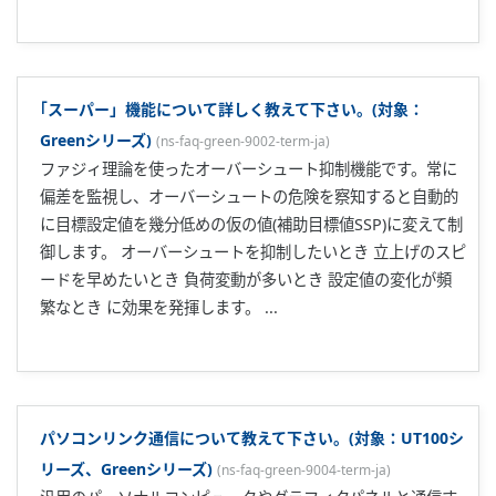
センサ用電源はどんな時に使うのでしょうか?(対象：Green
シリーズ、(一部機種を除く))
(
ns-faq-green-9008-spec-ja
)
2線式伝送器をフィールドで使用する場合に使用します。セン
サ用の電源を別に用意する必要がないのでコストダウンが図
れます。 UT551、UT550、UT450、UT351、UT350、
UT321、UT320、UM351、UM350、UM331、UM330に
て、24V(21.6～28.0V DC、30mA MAX)のセンサ用電源機能
が指定できます。 ...
｢スーパー2」機能について詳しく教えて下さい。(対象：
Greenシリーズ)
(
ns-faq-green-9003-term-ja
)
PID定数の適用範囲を広げ、プロセスの状態が変動し、応答
が不安定になってハンチング(制御応答結果が振動すること)を