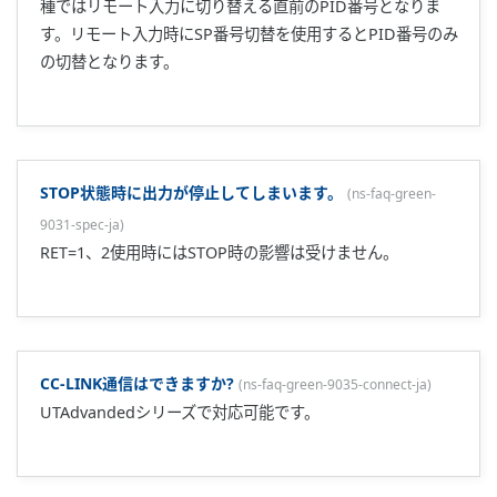
うまくいきません。
(
ns-faq-green-9051-spec-ja
)
D0206の項目はカスケード制御モード使用時に使用する項目
です。それ以外のモードではD0201を使用してください。
SP切替ができません。
(
ns-faq-green-9053-spec-ja
)
通信で切替を行っていないか、また、ゾーンPIDになってい
ないか、確認してください。
冷却側の出力ができません。
(
ns-faq-green-9068-spec-ja
)
MANUAL操作で出力ができるかご確認ください。 できない
場合は、OL(冷却側出力上限リミッタ)=100%になっているこ
とを確認してください。