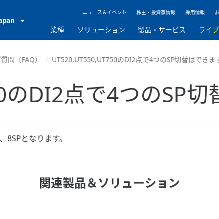
ニュース＆イベント
株主・投資家情報
採用情報
Japan
業種
ソリューション
製品・サービス
ライ
質問（FAQ）
UT520,UT550,UT750のDI2点で4つのSP切替はできま
UT750のDI2点で4つのS
P、8SPとなります。
関連製品＆ソリューション