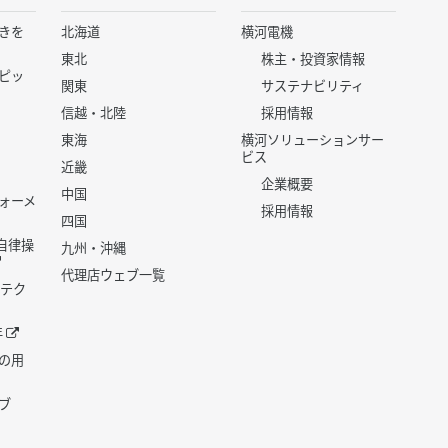
きを
北海道
横河電機
東北
株主・投資家情報
ピッ
関東
サステナビリティ
信越・北陸
採用情報
東海
横河ソリューションサー
ビス
近畿
企業概要
中国
ォーメ
採用情報
四国
世代自律操
九州・沖縄
代理店ウェブ一覧
 テク
年
の用
ブ