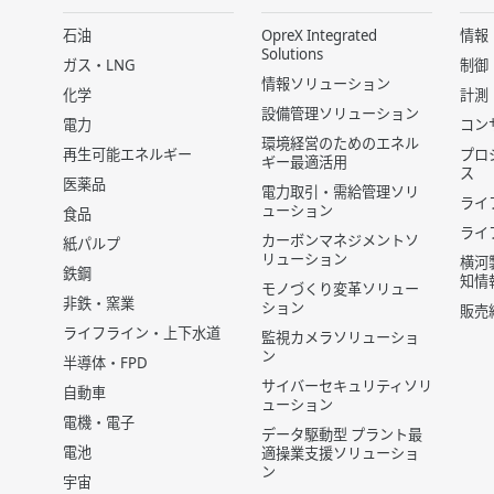
石油
OpreX Integrated
情報
Solutions
ガス・LNG
制御
情報ソリューション
化学
計測
設備管理ソリューション
電力
コン
環境経営のためのエネル
再生可能エネルギー
プロ
ギー最適活用
ス
医薬品
電力取引・需給管理ソリ
ライ
ューション
食品
ライ
カーボンマネジメントソ
紙パルプ
リューション
横河
鉄鋼
知情
モノづくり変革ソリュー
非鉄・窯業
ション
販売
ライフライン・上下水道
監視カメラソリューショ
ン
半導体・FPD
サイバーセキュリティソリ
自動車
ューション
電機・電子
データ駆動型 プラント最
電池
適操業支援ソリューショ
ン
宇宙