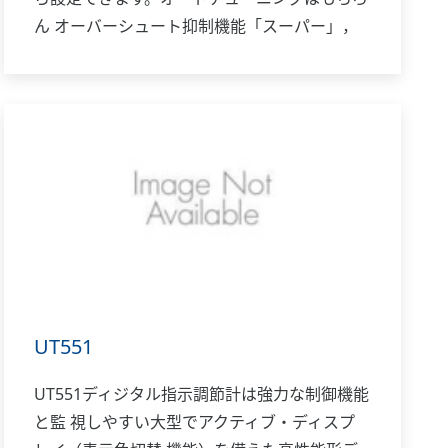
ん オーバーシュート抑制機能「スーパー」，
ハンチング抑制 機能「スーパー2」も装備して
います。また，位置比例制御 形，加熱／冷却
制御形機種も揃っており，多様な用途に 対応
します。
UT551
UT551ディジタル指示調節計は強力な制御機能
と監 視しやすい大型でアクティブ・ディスプ