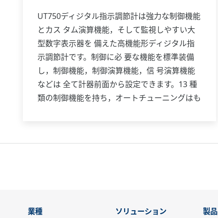
UT750ディジタル指示調節計は強力な制御機能
とカス タム演算機能，そして監視しやすい大
型数字表示器を 備えた高機能形ディジタル指
示調節計です。制御に必 要な機能を標準装備
し，制御機能，制御演算機能，信 号演算機能
などは 全て計器前面から設定できます。13 種
類の制御機能を持ち，オートチューニングはも
ちろ んオーバーシュート抑制機能「スーパ
ー」，ハンチング 抑制機能「スーパー2」も装
備しています。
業種
ソリューション
製品