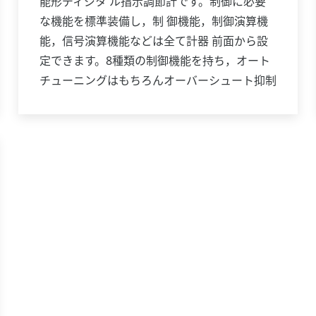
能形ディジタ ル指示調節計です。制御に必要
な機能を標準装備し，制 御機能，制御演算機
能，信号演算機能などは全て計器 前面から設
定できます。8種類の制御機能を持ち，オート
チューニングはもちろんオーバーシュート抑制
機能「スー パー」，ハンチング抑制機能「ス
ーパー2」も装備していま す。また，位置比例
制御形，加熱／冷却制御形機種も 揃ってお
り，多様な用途に対応します。