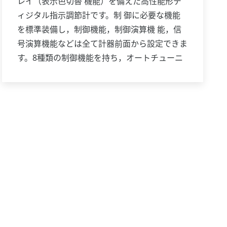
レイ（表示色切替 機能）を備えた高性能形デ
ィジタル指示調節計です。制 御に必要な機能
を標準装備し，制御機能，制御演算機 能，信
号演算機能などは全て計器前面から設定できま
す。8種類の制御機能を持ち，オートチューニ
ングはもちろ んオーバーシュート抑制機能
「スーパー」，ハンチング抑 制機能「スーパ
ー2」も装備しています。また，位置比例制 御
形，加熱／冷却制御形機種も揃っており，多様
な用途 に対応します。