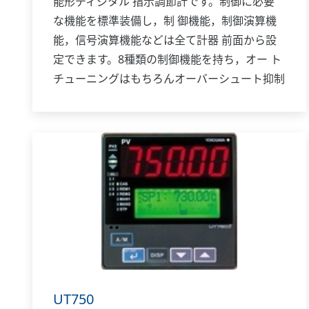
能形ディジタル 指示調節計です。制御に必要
な機能を標準装備し，制 御機能，制御演算機
能，信号演算機能などは全て計器 前面から設
定できます。8種類の制御機能を持ち，オー ト
チューニングはもちろんオーバーシュート抑制
機能 「スーパー」，ハンチング抑制機能「ス
ーパー2」も装備 しています。パネル形状は
48mm（幅）×96mm（高さ）と 小形で，省ス
ペース対応設計です。
UT750