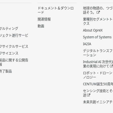
ドキュメント＆ダウンロ
地球の物語の、つづ
ード
話そう。
関連情報
業種別セグメントト
クス
動画
サルティング
About OpreX
ジェクト遂行サービ
System of Systems
IA2IA
フサイクルサービス
デジタルトランスフ
フサイエンス
ーション
製品に関する公開告
Industrial AI 次
報
業の実現に向けて
終了製品
ロボット・ドローン
ノロジー
CENTUM誕生50周
センシング技術とそ
途
未来共創イニシアチ