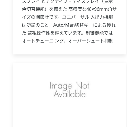
スプレイ とアクティブ・ディスプレイ（表示
色切替機能）を備えた 高精度な48×96mm角サ
イズの調節計です。ユニバーサル 入出力機能
は勿論のこと，Auto/Man切替キーによる優れ
た 監視操作性を備えています。制御機能では
オートチューニ ング，オーバーシュート抑制
機能「スーパー」,ハンチング抑 制機能「スー
パー2」，加熱／冷却制御も可能で，伝送出力
を標準装備しています。また通信機能24V DC
センサ用供 給電源も付加できます。このよう
にUT321は1クラス上の機 能と実力を備えた調
節計です。