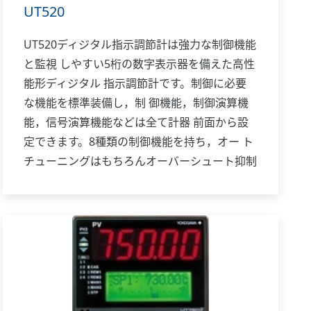
UT520
UT520ディジタル指示調節計は強力な制御機能
と監視 しやすい5桁の数字表示器を備えた高性
能形ディジタル 指示調節計です。制御に必要
な機能を標準装備し，制 御機能，制御演算機
能，信号演算機能などは全て計器 前面から設
定できます。8種類の制御機能を持ち，オー ト
チューニングはもちろんオーバーシュート抑制
機能 「スーパー」，ハンチング抑制機能「ス
ーパー2」も装備 しています。パネル形状は
48mm（幅）×96mm（高さ）と 小形で，省ス
ペース対応設計です。