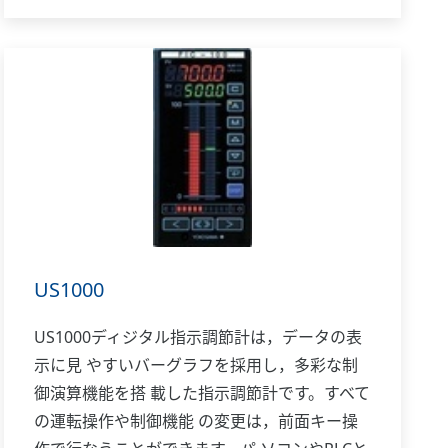
ー」付きPID制御が可 能で，伝送出力や15V
DCセンサ用供給電源も標準装備 しています。
US1000
US1000ディジタル指示調節計は，データの表
示に見 やすいバーグラフを採用し，多彩な制
御演算機能を搭 載した指示調節計です。すべて
の運転操作や制御機能 の変更は，前面キー操