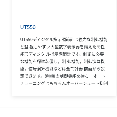
UT550
UT550ディジタル指示調節計は強力な制御機能
と監 視しやすい大型数字表示器を備えた高性
能形ディジタ ル指示調節計です。制御に必要
な機能を標準装備し，制 御機能，制御演算機
能，信号演算機能などは全て計器 前面から設
定できます。8種類の制御機能を持ち，オート
チューニングはもちろんオーバーシュート抑制
機能「スー パー」，ハンチング抑制機能「ス
ーパー2」も装備していま す。また，位置比例
制御形，加熱／冷却制御形機種も 揃ってお
り，多様な用途に対応します。