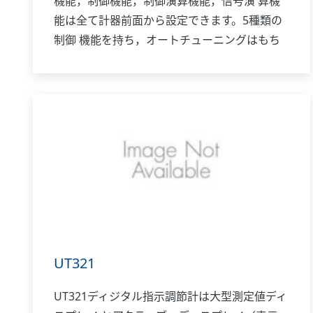
機能，制御機能，制御演算機能，信号演 算機
能は全て計器前面から設定できます。5種類の
制御 機能を持ち，オートチューニングはもち
ろんオーバー シュート抑 制機能「スーパ
ー」，ハンチング抑制機能 「スーパー2」も装
備しています。
UT321
UT321ディジタル指示調節計は大型測定値ディ