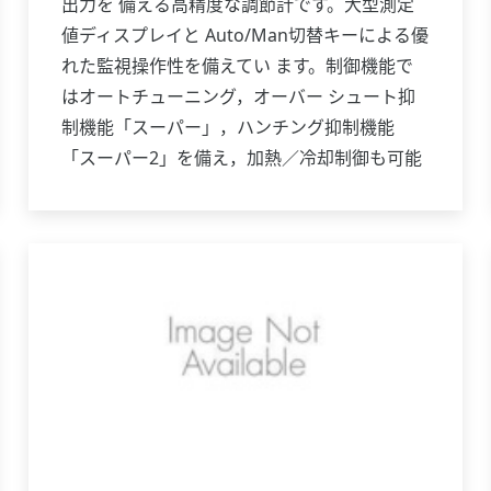
出力を 備える高精度な調節計です。大型測定
値ディスプレイと Auto/Man切替キーによる優
れた監視操作性を備えてい ます。制御機能で
はオートチューニング，オーバー シュート抑
制機能「スーパー」，ハンチング抑制機能
「スーパー2」を備え，加熱／冷却制御も可能
で，伝送出力 を標準装備しています。また通
信機能や24V DCセンサ用 供給電源も付加でき
ます。このようにUT350は1クラス上 の機能と
実力を備えた調節計です。