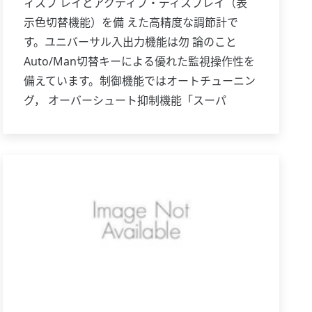
ィスプ レイとアクティブ・ディスプレイ（表
示色切替機能）を備 えた高精度な調節計で
す。ユニバーサル入出力機能は勿 論のこと
Auto/Man切替キーによる優れた監視操作性を
備えています。制御機能ではオートチューニン
グ， オーバーシュート抑制機能「スーパ
ー」，ハンチング抑 制機能「スーパー2」を備
え，加熱／冷却制御も可能で， 伝送出力を標
準装備しています。また通信機能や24V D C セ
ンサ用供給電源も付加できます。このように
UT351は1クラス上の機能と実力を備えた調節
計です。