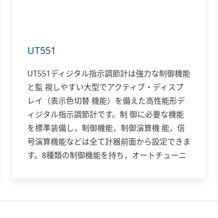
UT551
UT551ディジタル指示調節計は強力な制御機能
と監 視しやすい大型でアクティブ・ディスプ
レイ（表示色切替 機能）を備えた高性能形デ
ィジタル指示調節計です。制 御に必要な機能
を標準装備し，制御機能，制御演算機 能，信
号演算機能などは全て計器前面から設定できま
す。8種類の制御機能を持ち，オートチューニ
ングはもちろ んオーバーシュート抑制機能
「スーパー」，ハンチング抑 制機能「スーパ
ー2」も装備しています。また，位置比例制 御
形，加熱／冷却制御形機種も揃っており，多様