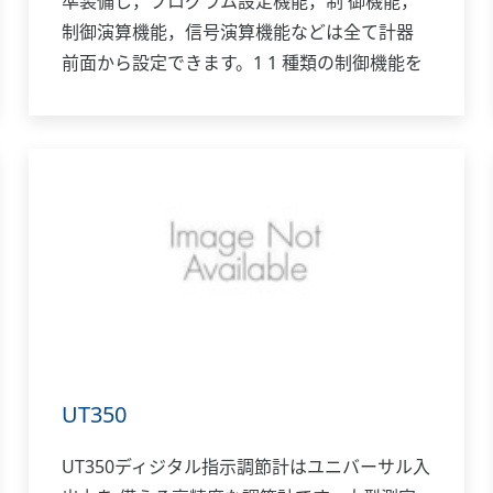
準装備し，プログラム設定機能，制 御機能，
制御演算機能，信号演算機能などは全て計器
前面から設定できます。1 1 種類の制御機能を
持ち， オートチューニングはもちろんオーバ
ーシュート抑制 機能「スーパー」，ハンチン
グ抑制機能「スーパー2」も装 備しています。
UT350
UT350ディジタル指示調節計はユニバーサル入