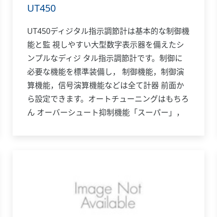
UT450
UT450ディジタル指示調節計は基本的な制御機
能と監 視しやすい大型数字表示器を備えたシ
ンプルなディジ タル指示調節計です。制御に
必要な機能を標準装備し， 制御機能，制御演
算機能，信号演算機能などは全て計器 前面か
ら設定できます。オートチューニングはもちろ
ん オーバーシュート抑制機能「スーパー」，
ハンチング抑制 機能「スーパー2」も装備して
います。また，位置比例制御 形，加熱／冷却
制御形機種も揃っており，多様な用途に 対応
します。