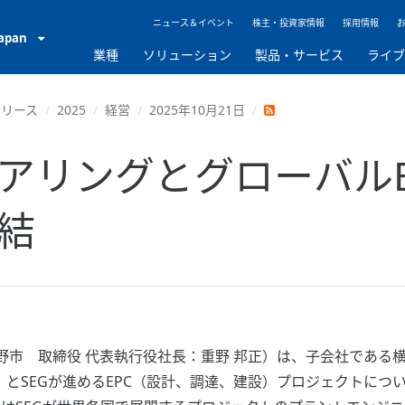
ニュース＆イベント
株主・投資家情報
採用情報
Japan
業種
ソリューション
製品・サービス
ライ
リリース
2025
経営
2025年10月21日
アリングとグローバルE
結
市 取締役 代表執行役社長：重野 邦正）は、子会社である
）とSEGが進めるEPC（設計、調達、建設）プロジェクトに