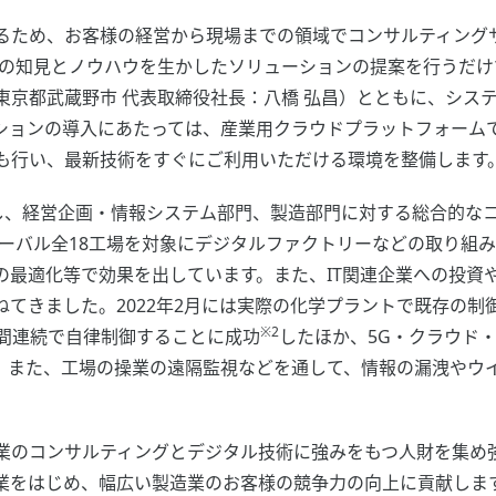
ため、お客様の経営から現場までの領域でコンサルティング
ITの知見とノウハウを生かしたソリューションの提案を行うだ
東京都武蔵野市 代表取締役社長：八橋 弘昌）とともに、シス
ンの導入にあたっては、産業用クラウドプラットフォームであるYok
も行い、最新技術をすぐにご利用いただける環境を整備します
対し、経営企画・情報システム部門、製造部門に対する総合的な
ローバル全18工場を対象にデジタルファクトリーなどの取り組
の最適化等で効果を出しています。また、IT関連企業への投資
てきました。2022年2月には実際の化学プラントで既存の制
※2
日間連続で自律制御することに成功
したほか、5G・クラウド・
。また、工場の操業の遠隔監視などを通して、情報の漏洩やウ
のコンサルティングとデジタル技術に強みをもつ人財を集め強化
業をはじめ、幅広い製造業のお客様の競争力の向上に貢献しま