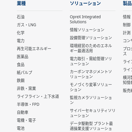
業種
ソリューション
製品
石油
OpreX Integrated
情報
Solutions
ガス・LNG
制御
情報ソリューション
化学
計測
設備管理ソリューション
電力
コン
環境経営のためのエネル
再生可能エネルギー
プロ
ギー最適活用
ス
医薬品
電力取引・需給管理ソリ
ライ
ューション
食品
ライ
カーボンマネジメントソ
紙パルプ
リューション
横河
鉄鋼
知情
モノづくり変革ソリュー
非鉄・窯業
ション
販売
ライフライン・上下水道
監視カメラソリューショ
ン
半導体・FPD
サイバーセキュリティソリ
自動車
ューション
電機・電子
データ駆動型 プラント最
電池
適操業支援ソリューショ