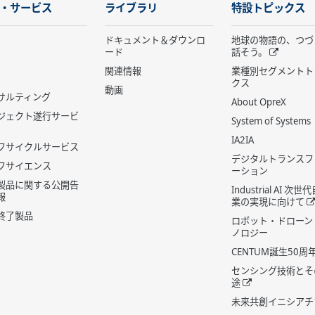
・サービス
ライブラリ
特設トピックス
ドキュメント＆ダウンロ
地球の物語の、つづ
ード
話そう。
関連情報
業種別セグメントト
クス
動画
サルティング
About OpreX
ジェクト遂行サービ
System of Systems
IA2IA
フサイクルサービス
デジタルトランスフ
フサイエンス
ーション
製品に関する公開告
Industrial AI 次
報
業の実現に向けて
終了製品
ロボット・ドローン
ノロジー
CENTUM誕生50周
センシング技術とそ
途
未来共創イニシアチ