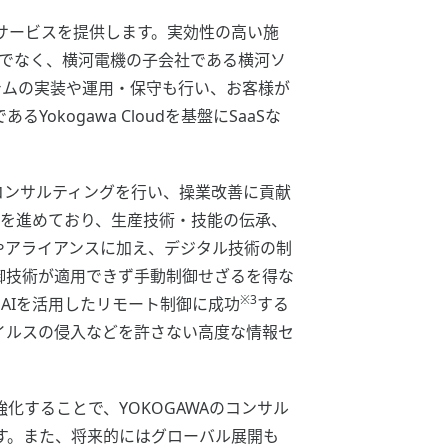
サービスを提供します。実効性の高い施
けでなく、横河電機の子会社である横河ソ
テムの実装や運用・保守も行い、お客様が
ogawa Cloudを基盤にSaaSな
。
コンサルティングを行い、操業改善に貢献
みを進めており、生産技術・技能の伝承、
やアライアンスに加え、デジタル技術の制
御技術が適用できず手動制御せざるを得な
※3
AIを活用したリモート制御に成功
する
イルスの侵入などを許さない高度な情報セ
することで、YOKOGAWAのコンサル
す。また、将来的にはグローバル展開も