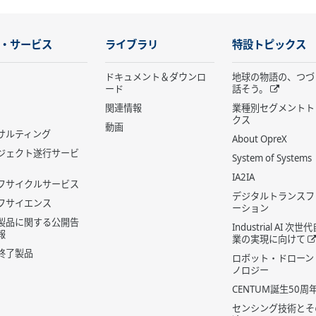
・サービス
ライブラリ
特設トピックス
ドキュメント＆ダウンロ
地球の物語の、つづ
ード
話そう。
関連情報
業種別セグメントト
クス
動画
サルティング
About OpreX
ジェクト遂行サービ
System of Systems
IA2IA
フサイクルサービス
デジタルトランスフ
フサイエンス
ーション
製品に関する公開告
Industrial AI 次
報
業の実現に向けて
終了製品
ロボット・ドローン
ノロジー
CENTUM誕生50周
センシング技術とそ