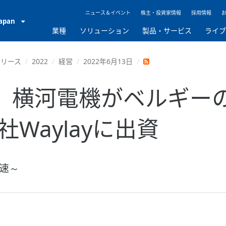
ニュース＆イベント
株主・投資家情報
採用情報
Japan
業種
ソリューション
製品・サービス
ライ
リリース
2022
経営
2022年6月13日
ay】横河電機がベルギ
Waylayに出資
速～