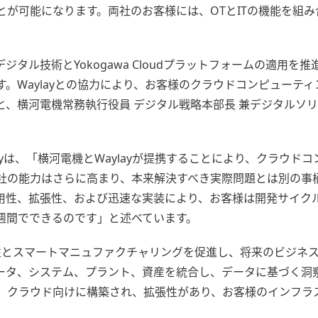
が可能になります。両社のお客様には、OTとITの機能を組み
タル技術とYokogawa Cloudプラットフォームの適用を
。Waylayとの協力により、お客様のクラウドコンピューテ
横河電機常務執行役員 デジタル戦略本部長 兼デジタルソリューシ
onnellyは、「横河電機とWaylayが提携することにより、ク
社の能力はさらに高まり、本来解決すべき実際問題とは別の事
用性、拡張性、および迅速な実装により、お客様は開発サイク
週間でできるのです」と述べています。
業の自律性とスマートマニュファクチャリングを促進し、将来のビジ
ータ、システム、プラント、資産を統合し、データに基づく洞
oudは、クラウド向けに構築され、拡張性があり、お客様のイン