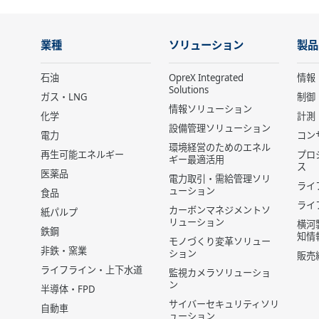
業種
ソリューション
製品
石油
OpreX Integrated
情報
Solutions
ガス・LNG
制御
情報ソリューション
化学
計測
設備管理ソリューション
電力
コン
環境経営のためのエネル
再生可能エネルギー
プロ
ギー最適活用
ス
医薬品
電力取引・需給管理ソリ
ライ
ューション
食品
ライ
カーボンマネジメントソ
紙パルプ
リューション
横河
鉄鋼
知情
モノづくり変革ソリュー
非鉄・窯業
ション
販売
ライフライン・上下水道
監視カメラソリューショ
ン
半導体・FPD
サイバーセキュリティソリ
自動車
ューション