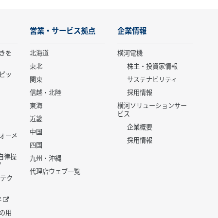
営業・サービス拠点
企業情報
きを
北海道
横河電機
東北
株主・投資家情報
ピッ
関東
サステナビリティ
信越・北陸
採用情報
東海
横河ソリューションサー
ビス
近畿
企業概要
中国
ォーメ
採用情報
四国
世代自律操
九州・沖縄
代理店ウェブ一覧
 テク
年
の用