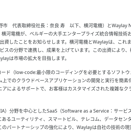
 代表取締役社長：奈良 寿 以下、横河電機）とWaylay 
ylay）は、横河電機が、ベルギーの大手エンタープライズ統合情報技
yに出資したことをお知らせします。横河電機とWaylayは、こ
ービスの分野で連携し、成果を上げています。この出資により、
ylayは市場の拡大を目指します。
ーコード（low-code:最小限のコーディングを必要とするソフ
ム上でのクラウドベースアプリケーションの開発と実行を簡素
ニアによるサポートで、お客様はカスタマイズされた複雑なク
on（IA）分野を中心としたSaaS（Software as a Servi
oud上にあるユーティリティ、スマートビル、テレコム、データセ
のパートナーシップの強化により、Waylayは自社の技術の