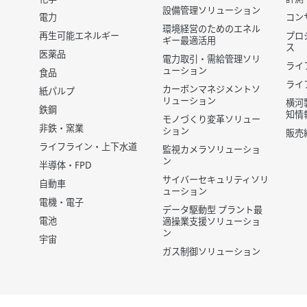
設備管理ソリューション
電力
コン
環境経営のためのエネル
再生可能エネルギー
プロ
ギー最適活用
ス
医薬品
電力取引・需給管理ソリ
ライ
ューション
食品
ライ
カーボンマネジメントソ
紙パルプ
リューション
横河
鉄鋼
知情
モノづくり変革ソリュー
非鉄・窯業
ション
販売
ライフライン・上下水道
監視カメラソリューショ
ン
半導体・FPD
サイバーセキュリティソリ
自動車
ューション
電機・電子
データ駆動型 プラント最
電池
適操業支援ソリューショ
ン
宇宙
ガス制御ソリューション