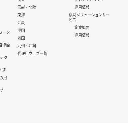
信越・北陸
採用情報
東海
横河ソリューションサー
ビス
近畿
企業概要
中国
ォーメ
採用情報
四国
世代自律操
九州・沖縄
代理店ウェブ一覧
 テク
年
の用
ブ