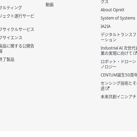
クス
動画
サルティング
About OpreX
ジェクト遂行サービ
System of Systems
IA2IA
フサイクルサービス
デジタルトランスフ
フサイエンス
ーション
製品に関する公開告
Industrial AI 次
報
業の実現に向けて
終了製品
ロボット・ドローン
ノロジー
CENTUM誕生50周
センシング技術とそ
途
未来共創イニシアチ