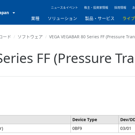
ニュース＆イベント
株主・投資家情報
採用情報
Japan
業種
ソリューション
製品・サービス
ライ
ロード
ソフトウェア
VEGA VEGABAR 80 Series FF (Pressure Trans
ries FF (Pressure Tra
Device Type
Dev/D
r)
0BF9
03/01