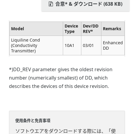
合意* & ダウンロード (638 KB)
Device
Dev/DD
Model
Remarks
Type
REV*
Liquiline Cond
Enhanced
(Conductivity
10A1
03/01
DD
Transmitter)
*)DD_REV parameter gives the oldest revision
number (numerically smallest) of DD, which
describes the devices of this device revision.
使用条件と免責事項
ソフトウエアをダウンロードする際には、「使