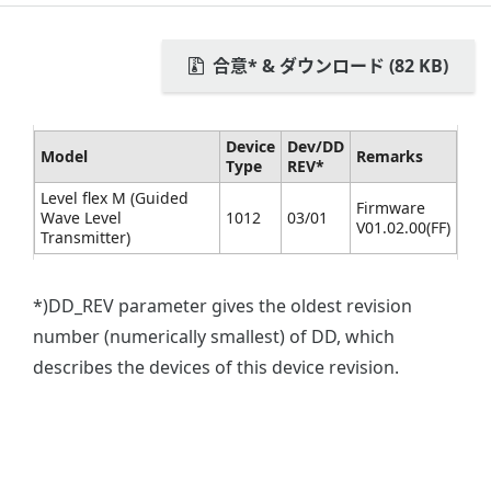
合意* & ダウンロード (82 KB)
Device
Dev/DD
Model
Remarks
Type
REV*
Level flex M (Guided
Firmware
Wave Level
1012
03/01
V01.02.00(FF)
Transmitter)
*)DD_REV parameter gives the oldest revision
number (numerically smallest) of DD, which
describes the devices of this device revision.