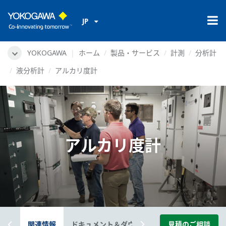
JP
YOKOGAWA
ホーム
製品・サービス
計測
分析計
液分析計
アルカリ度計
アルカリ度計
概要
関連情報
ドキュメント＆ダウンロード
見積のご相談