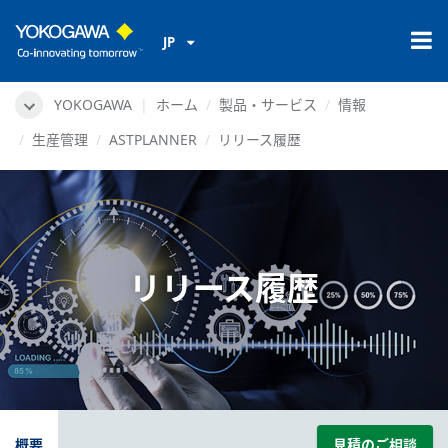
JP
YOKOGAWA
ホーム
製品・サービス
情報
生産管理
ASTPLANNER
リリース履歴
リリース履歴
概要
見積のご相談