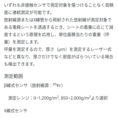
いずれも非接触センサで測定対象を傷つけることなく高精
度に連続測定が可能です。
放射線源またはX線管から照射された放射線が測定対象で
ある電極シートを透過するとき、シートの重量に応じて減
衰するという原理を応用し、単位面積当たりの重量（坪
量）を測定します。
坪量を測定するので、厚さ（μm）を測定するレーザー式
などと異なり、厚さだけでなく密度がばらついている場合
も検出できます。
測定範囲
85
β線式センサ（放射線源：
Kr）
2
2
測定レンジ：0~1,200g/m
, 850~2,000g/m
より選択
X線式センサ