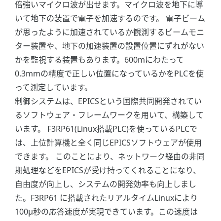
倍強いマイクロ波が出せます。マイクロ波を地下に導
いて地下の装置で電子を加速するのです。 電子ビーム
が思ったように加速されているか観測するビームモニ
ター装置や、地下の加速装置の設置位置にずれがない
かを監視する装置もあります。600mにわたって
0.3mmの精度で正しい位置になっているかをPLCを使
って測定しています。
制御システムは、EPICSという国際共同開発されてい
るソフトウェア・フレームワークを用いて、構築して
います。 F3RP61(Linux搭載PLC)を使っているPLCで
は、上位計算機と全く同じEPICSソフトウェアが使用
できます。 このことにより、ネットワーク経由の非同
期処理などをEPICSが受け持ってくれることになり、
自由度が向上し、システムの開発効率も向上しまし
た。F3RP61 に搭載されたリアルタイムLinuxにより
100μ秒の応答速度が実現できています。この速度は