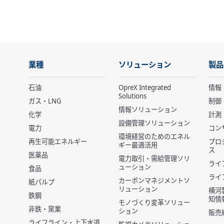
業種
ソリューション
製品
石油
OpreX Integrated
情報
Solutions
ガス・LNG
制御
情報ソリューション
化学
計測
設備管理ソリューション
電力
コン
環境経営のためのエネル
再生可能エネルギー
プロ
ギー最適活用
ス
医薬品
電力取引・需給管理ソリ
ライ
ューション
食品
ライ
カーボンマネジメントソ
紙パルプ
リューション
横河
鉄鋼
知情
モノづくり変革ソリュー
非鉄・窯業
ション
販売
ライフライン・上下水道