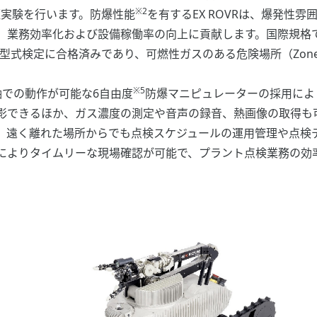
※2
実証実験を行います。防爆性能
を有するEX ROVRは、爆発性
業務効率化および設備稼働率の向上に貢献します。国際規格であ
型式検定に合格済みであり、可燃性ガスのある危険場所（Zon
※5
での動作が可能な6自由度
防爆マニピュレーターの採用によ
影できるほか、ガス濃度の測定や音声の録音、熱画像の取得も
、遠く離れた場所からでも点検スケジュールの運用管理や点検
によりタイムリーな現場確認が可能で、プラント点検業務の効