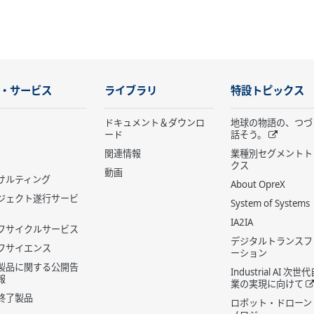
・サービス
ライブラリ
特設トピックス
ドキュメント＆ダウンロ
地球の物語の、つづ
ード
話そう。
関連情報
業種別セグメントト
クス
動画
サルティング
About OpreX
ジェクト遂行サービ
System of Systems
IA2IA
フサイクルサービス
デジタルトランスフ
フサイエンス
ーション
製品に関する公開告
Industrial AI 次
報
業の実現に向けて
終了製品
ロボット・ドローン