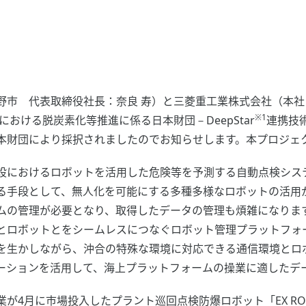
市 代表取締役社長：奈良 寿）と三菱重工業株式会社（本社
※1
おける脱炭素化等推進に係る日本財団－DeepStar
連携技
財団により採択されましたのでお知らせします。本プロジェクト
におけるロボットを活用した危険等を予測する自動点検シス
る手段として、無人化を可能にする多種多様なロボットの活用
ムの管理が必要となり、取得したデータの管理も煩雑になりま
とロボットとをシームレスにつなぐロボット管理プラットフォ
を生かしながら、沖合の特殊な環境に対応できる通信環境とロ
ケーションを活用して、海上プラットフォームの操業に適したデ
4月に市場投入したプラント巡回点検防爆ロボット「EX RO