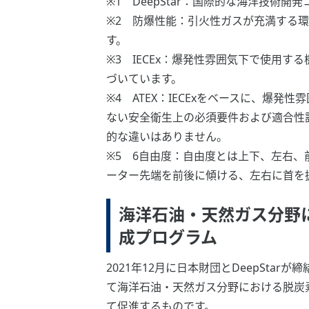
※1 DeepStar：国際的な海洋技
※2 防爆性能：引火性ガスが充満する
す。
※3 IECEx：爆発性雰囲気下で使用
づいています。
※4 ATEX：IECExをベースに、
ない安全衛生上の必須要件および適合性評
的な違いはありません。
※5 6自由度：自由度とは上下、左右、
ーター先端を前後に傾ける、左右に首を
海洋石油・天然ガス分野に
成プログラム
2021年12月に日本財団とDeepStarが
て海洋石油・天然ガス分野における脱炭
て促進するものです。