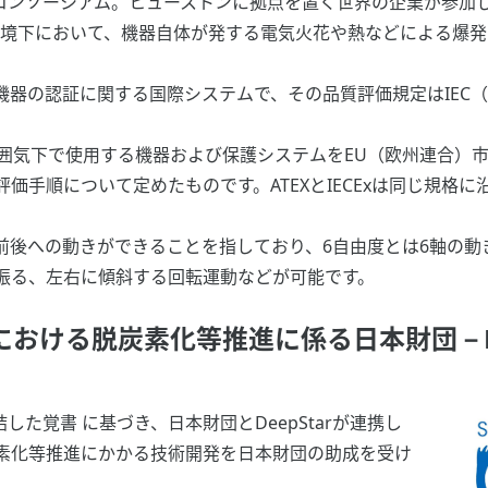
術開発コンソーシアム。ヒューストンに拠点を置く世界の企業が参加
環境下において、機器自体が発する電気火花や熱などによる爆
する機器の認証に関する国際システムで、その品質評価規定はIE
爆発性雰囲気下で使用する機器および保護システムをEU（欧州連合
価手順について定めたものです。ATEXとIECExは同じ規格
前後への動きができることを指しており、6自由度とは6軸の
振る、左右に傾斜する回転運動などが可能です。
おける脱炭素化等推進に係る日本財団－De
締結した覚書 に基づき、日本財団とDeepStarが連携し
素化等推進にかかる技術開発を日本財団の助成を受け