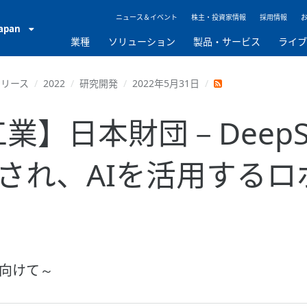
ニュース＆イベント
株主・投資家情報
採用情報
Japan
業種
ソリューション
製品・サービス
ライ
リリース
2022
研究開発
2022年5月31日
業】日本財団－DeepS
され、AIを活用するロ
向けて～