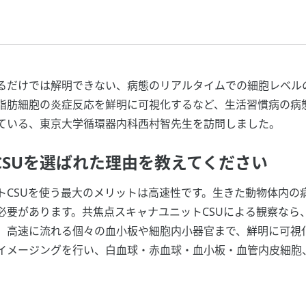
るだけでは解明できない、病態のリアルタイムでの細胞レベル
脂肪細胞の炎症反応を鮮明に可視化するなど、生活習慣病の病
ている、東京大学循環器内科西村智先生を訪問しました。
CSUを選ばれた理由を教えてください
トCSUを使う最大のメリットは高速性です。生きた動物体内の
必要があります。共焦点スキャナユニットCSUによる観察なら
、高速に流れる個々の血小板や細胞内小器官まで、鮮明に可視化
イメージングを行い、白血球・赤血球・血小板・血管内皮細胞