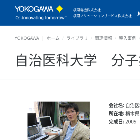
横河電機株式会社
横河ソリューションサービス株式会社
YOKOGAWA
ホーム
ライブラリ
関連情報
導入事例
自治医科大学 分子
会社名:
自治医
所在地:
栃木県
完成日:
2009