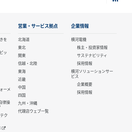
営業・サービス拠点
企業情報
きを
北海道
横河電機
東北
株主・投資家情報
ピッ
関東
サステナビリティ
信越・北陸
採用情報
東海
横河ソリューションサー
ビス
近畿
企業概要
中国
ォーメ
採用情報
四国
世代自律操
九州・沖縄
代理店ウェブ一覧
 テク
年