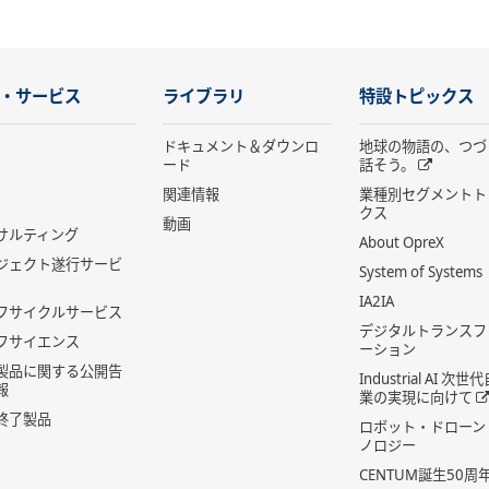
・サービス
ライブラリ
特設トピックス
ドキュメント＆ダウンロ
地球の物語の、つづ
ード
話そう。
関連情報
業種別セグメントト
クス
動画
サルティング
About OpreX
ジェクト遂行サービ
System of Systems
IA2IA
フサイクルサービス
デジタルトランスフ
フサイエンス
ーション
製品に関する公開告
Industrial AI 次
報
業の実現に向けて
終了製品
ロボット・ドローン
ノロジー
CENTUM誕生50周