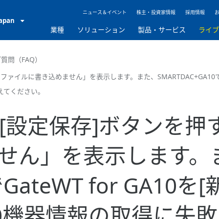
ニュース＆イベント
株主・投資家情報
採用情報
Japan
業種
ソリューション
製品・サービス
ライ
質問（FAQ）
11ファイルに書き込めません」を表示します。また、SMARTDAC+GA10でG
えてください。
A10で[設定保存]ボタン
せん」を表示します。
でGateWT for GA1
20機器情報の取得に失