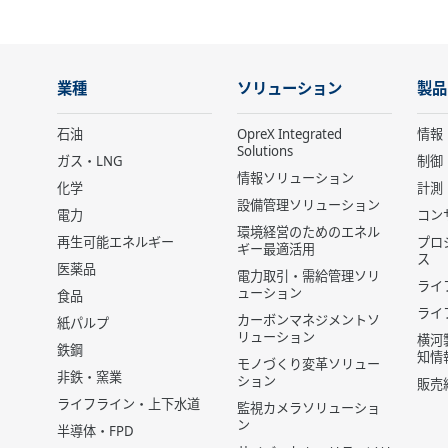
業種
ソリューション
製品
石油
OpreX Integrated
情報
Solutions
ガス・LNG
制御
情報ソリューション
化学
計測
設備管理ソリューション
電力
コン
環境経営のためのエネル
再生可能エネルギー
プロ
ギー最適活用
ス
医薬品
電力取引・需給管理ソリ
ライ
ューション
食品
ライ
カーボンマネジメントソ
紙パルプ
リューション
横河
鉄鋼
知情
モノづくり変革ソリュー
非鉄・窯業
ション
販売
ライフライン・上下水道
監視カメラソリューショ
ン
半導体・FPD