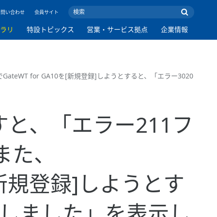
お問い合わせ
会員サイト
ブラリ
特設トピックス
営業・サービス拠点
企業情報
ateWT for GA10を[新規登録]しようとすると、「エラー3020
を押すと、「エラー211フ
また、
0を[新規登録]しようとす
敗しました」を表示し