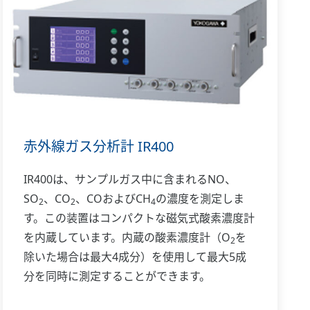
赤外線ガス分析計 IR400
IR400は、サンプルガス中に含まれるNO、
SO
、CO
、COおよびCH
の濃度を測定しま
2
2
4
す。この装置はコンパクトな磁気式酸素濃度計
を内蔵しています。内蔵の酸素濃度計（O
を
2
除いた場合は最大4成分）を使用して最大5成
分を同時に測定することができます。