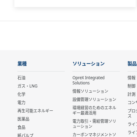
業種
ソリューション
製品
石油
OpreX Integrated
情報
Solutions
ガス・LNG
制御
情報ソリューション
化学
計測
設備管理ソリューション
電力
コン
環境経営のためのエネル
再生可能エネルギー
プロ
ギー最適活用
ス
医薬品
電力取引・需給管理ソリ
ライ
ューション
食品
ライ
カーボンマネジメントソ
紙パルプ