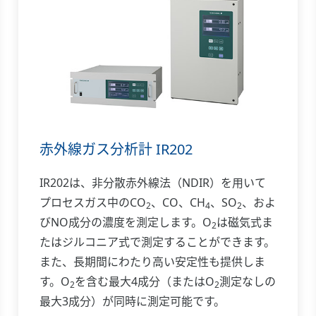
赤外線ガス分析計 IR202
IR202は、非分散赤外線法（NDIR）を用いて
プロセスガス中のCO
、CO、CH
、SO
、およ
2
4
2
びNO成分の濃度を測定します。O
は磁気式ま
2
たはジルコニア式で測定することができます。
また、長期間にわたり高い安定性も提供しま
す。O
を含む最大4成分（またはO
測定なしの
2
2
最大3成分）が同時に測定可能です。