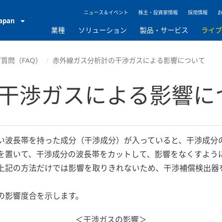
ニュース＆イベント
株主・投資家情報
採用情報
Japan
業種
ソリューション
製品・サービス
ライ
質問（FAQ）
赤外線ガス分析計の干渉ガスによる影響について
干渉ガスによる影響に
い波長帯を持った成分（干渉成分）が入っていると、干渉成分
を置いて、干渉成分の波長帯をカットして、影響をなくすよう
上記の方法だけでは影響を取りきれないため、干渉補償検出器
の影響度合を示します。
＜干渉ガスの影響＞