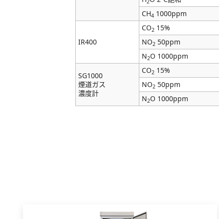
2
CH
1000ppm
4
CO
15%
2
IR400
NO
50ppm
2
N
O 1000ppm
2
CO
15%
2
SG1000
煙道ガス
NO
50ppm
2
濃度計
N
O 1000ppm
2