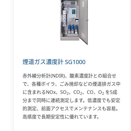
煙道ガス濃度計 SG1000
赤外線分析計(NDIR)、酸素濃度計との組合せ
で、各種ボイラ、ごみ焼却などの煙道排ガス中
に含まれるNOx、SO
、CO
、CO、O
を5成
2
2
2
分まで同時に連続測定します。低濃度でも安定
的測定、前面アクセスでメンテナンスも容易。
高感度で長期安定性に優れています。