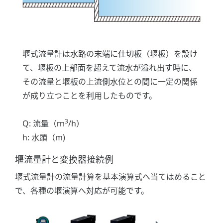
堰式流量計は水路の末端に仕切板（堰板）を設け
て、堰板の上部面を超えて流水が溢れ出す時に、
その流量と堰板の上流側水位との間に一定の関係
が成り立つことを利用したものです。
3
Q: 流量（ｍ
/h）
h: 水頭（m)
堰流量計と変換器接続例
堰式流量計の流量計算を基本演算式へ当てはめること
で、各種の堰演算へ対応が可能です。