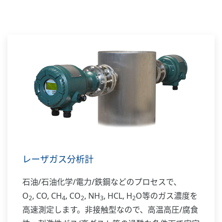
そしてこれからも、日本の産業基盤を支えるお客
様の最良のパートナーとして、24時間365日のプ
ラント安定稼働に貢献し続けるとともに、
将来の発展に向けた新たな価値を共創していきま
す。
レーザガス分析計
石油/石油化学/電力/鉄鋼などのプロセスで、
O
, CO, CH
, CO
, NH
, HCL, H
O等のガス濃度を
2
4
2
3
2
高速測定します。非接触型なので、高温高圧/腐食