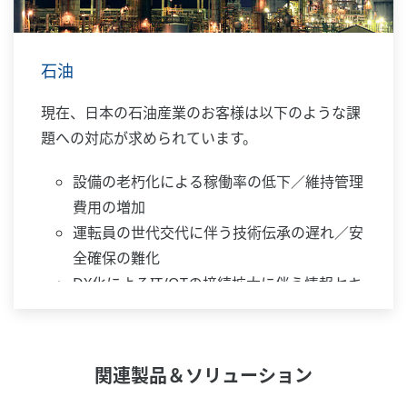
石油
現在、日本の石油産業のお客様は以下のような課
題への対応が求められています。
設備の老朽化による稼働率の低下／維持管理
費用の増加
運転員の世代交代に伴う技術伝承の遅れ／安
全確保の難化
DX化によるIT/OTの接続拡大に伴う情報セキ
ュリティリスクの上昇
YOKOGAWAは、計測・制御・情報の分野で長年
培ったノウハウをベースに、さまざまなソリュー
関連製品＆ソリューション
ションを提供してきました。