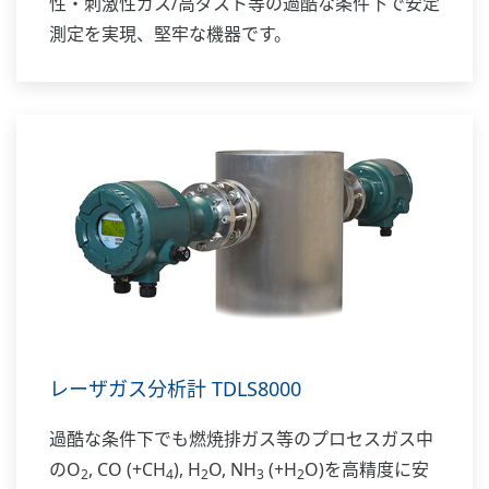
性・刺激性ガス/高ダスト等の過酷な条件下で安定
測定を実現、堅牢な機器です。
レーザガス分析計 TDLS8000
過酷な条件下でも燃焼排ガス等のプロセスガス中
のO
, CO (+CH
), H
O, NH
(+H
O)を高精度に安
2
4
2
3
2