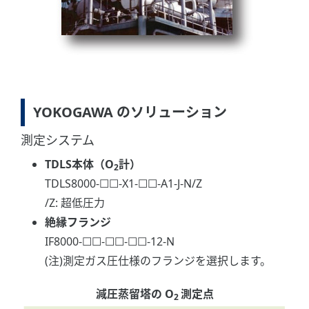
YOKOGAWA のソリューション
測定システム
TDLS本体（O
計）
2
TDLS8000-☐☐-X1-☐☐-A1-J-N/Z
/Z: 超低圧力
絶縁フランジ
IF8000-☐☐-☐☐-☐☐-12-N
(注)測定ガス圧仕様のフランジを選択します。
減圧蒸留塔の O
測定点
2