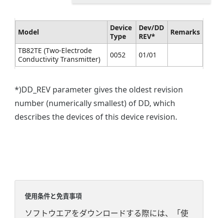
Device
Dev/DD
Model
Remarks
Type
REV*
TB82TE (Two-Electrode
0052
01/01
Conductivity Transmitter)
*)DD_REV parameter gives the oldest revision
number (numerically smallest) of DD, which
describes the devices of this device revision.
使用条件と免責事項
ソフトウエアをダウンロードする際には、「使