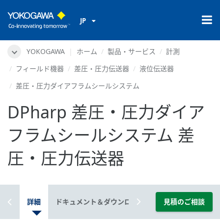
JP
YOKOGAWA
ホーム
製品・サービス
計測
フィールド機器
差圧・圧力伝送器
液位伝送器
差圧・圧力ダイアフラムシールシステム
DPharp 差圧・圧力ダイア
フラムシールシステム 差
圧・圧力伝送器
概要
詳細
ドキュメント＆ダウンロード
見積のご相談