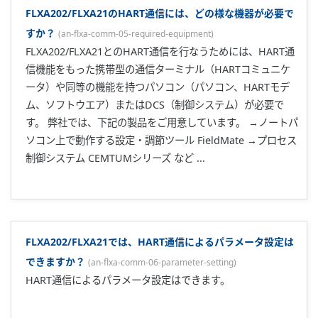
設定、プロセス変量を見ることはできますか？
(
an-flxa-comm-
10-fieldmate
)
HART通信をマルチドロップモードに設定すれば、最大15台
までの機器の調整・設定、プロセス変量を見ることができま
す。 検出器2本を接続したFLXA202/FLXA21を15台接続した
場合は、30台の検出器のプロセス変量を見ることが可能で
す。 ただし、電源の容量、ループの組み方、ケーブルの仕様
などの条件で、接続できる台数が変わります。 ...
FLXA202/FLXA21には、ブレインターミナルは接続可能でし
ょうか？
(
an-flxa-comm-11-brain-terminal
)
ブレインターミナルは接続できません。 FLXA202/FLXA21に
ブレイン通信機能はありません。