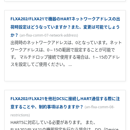
FLXA202/FLXA21では、他社検出器も取り付け可能ですか？
ケーブル端子の形状は、ピン・丸形・フォーク形すべてに対
応できますか？
(
an-flxa-sensor-02-detector-compatibility
)
FLXAの端子台はM4座金付きですので、M4の丸端子・フォー
ク端子、またはピン端子を組合わせることができます。
FLXA202/FLXA21の端子はどうなっていますか？
(
an-flxa-
sensor-05-terminal
)
ピン端子、丸形端子、フォーク端子（Y端子）が使用できま
す。 ただし、ステンレス製ハウジングのケース外部の接地端
子には丸形端子を使用してください。 ピン端子：最大径：
1.9 mm 丸形端子・フォーク端子：最大幅：7.8 mm ...